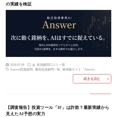
の実績を検証
ミ
当に
済
用
コラ
げる
み
語
式投
一
辞
サー
覧
典
F
ス
2026.01.09
あ
投資顧問口コミ一覧
Answer投資顧問
,
優良投資顧問一覧
,
株情報サイト「Answer」
続きを読む
お
問
【調査報告】投資ツール「IF」は詐欺？最新実績から
見えたAI予想の実力