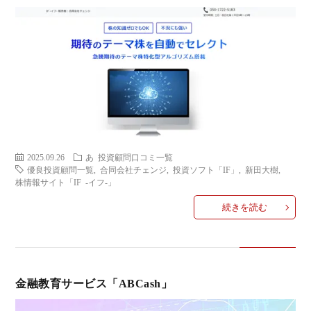
い
合
わ
せ
2025.09.26
あ
投資顧問口コミ一覧
優良投資顧問一覧
,
合同会社チェンジ
,
投資ソフト「IF」
,
新田大樹
,
株情報サイト「IF -イフ-」
続きを読む
金融教育サービス「ABCash」