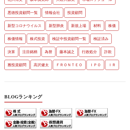
悪徳投資顧問一覧
情報会社
投資顧問
新型コロナウイルス
新型肺炎
新規上場
材料
株価
株価情報
株式投資
検証中投資顧問一覧
検証済み
決算
注目銘柄
為替
藤本誠之
行政処分
詐欺
雅投資顧問
高沢健太
ＦＲＯＮＴＥＯ
ＩＰＯ
ＩＲ
BLOGランキング