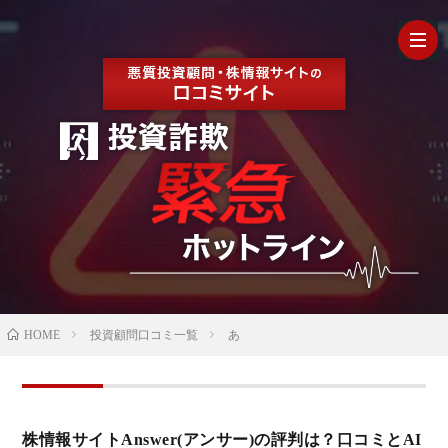
HOM
最
新
の
【202
HOME
投資顧問口コミ一覧
あ
口
年最
検
コ
新】
証
株
株情報サイトAnswer(アンサー)の評判は？口コミとAI