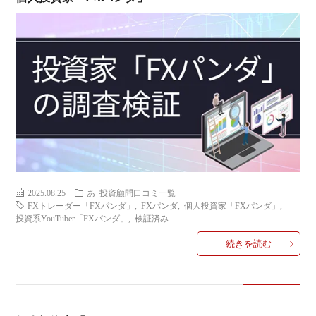
2025.08.25
あ
投資顧問口コミ一覧
FXトレーダー「FXパンダ」
,
FXパンダ
,
個人投資家「FXパンダ」
,
投資系YouTuber「FXパンダ」
,
検証済み
続きを読む