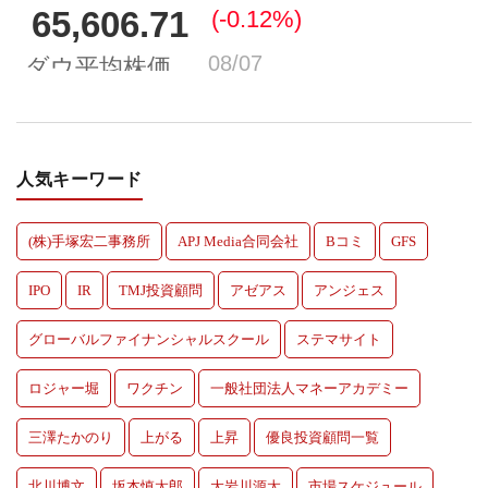
人気キーワード
(株)手塚宏二事務所
APJ Media合同会社
Bコミ
GFS
IPO
IR
TMJ投資顧問
アゼアス
アンジェス
グローバルファイナンシャルスクール
ステマサイト
ロジャー堀
ワクチン
一般社団法人マネーアカデミー
三澤たかのり
上がる
上昇
優良投資顧問一覧
北川博文
坂本慎太郎
大岩川源太
市場スケジュール