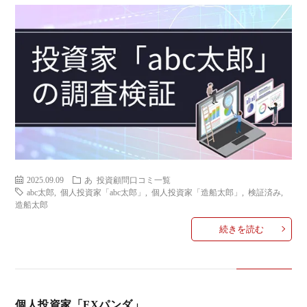
2025.09.09
あ
投資顧問口コミ一覧
abc太郎
,
個人投資家「abc太郎」
,
個人投資家「造船太郎」
,
検証済み
,
造船太郎
続きを読む
個人投資家「FXパンダ」