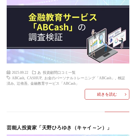
2025.09.22
あ
投資顧問口コミ一覧
ABCash
,
CASHUP
,
お金のパーソナルトレーニング「ABCash」
,
検証
済み
,
辻侑吾
,
金融教育サービス「ABCash」
続きを読む
芸能人投資家「天野ひろゆき（キャイ～ン）」