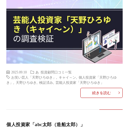
2025.09.10
あ
投資顧問口コミ一覧
お笑い芸人「天野ひろゆき」
,
キャイ～ン
,
個人投資家「天野ひろゆ
き」
,
天野ひろゆき
,
検証済み
,
芸能人投資家「天野ひろゆき」
続きを読む
個人投資家「abc太郎（造船太郎）」