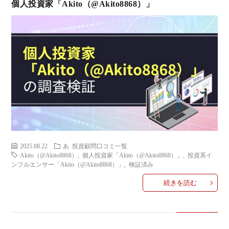
個人投資家「Akito（@Akito8868）」
2025.08.22
あ
投資顧問口コミ一覧
Akito（@Akito8868）
,
個人投資家「Akito（@Akito8868）」
,
投資系イ
ンフルエンサー「Akito（@Akito8868）」
,
検証済み
続きを読む