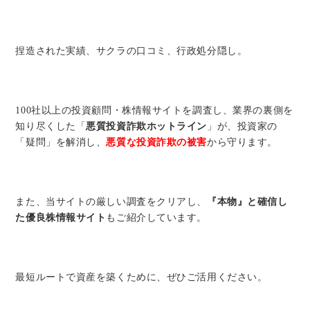
ミ
当に
済
用
コラ
捏造された実績、サクラの口コミ、行政処分隠し。
げる
み
語
式投
一
辞
100社以上の投資顧問・株情報サイトを調査し、業界の裏側を
知り尽くした「
悪質投資詐欺ホットライン
」が、投資家の
サー
覧
典
F
「疑問」を解消し、
悪質な投資詐欺の被害
から守ります。
ス
また、当サイトの厳しい調査をクリアし、
『本物』と確信し
た優良株情報サイト
もご紹介しています。
お
最短ルートで資産を築くために、ぜひご活用ください。
問