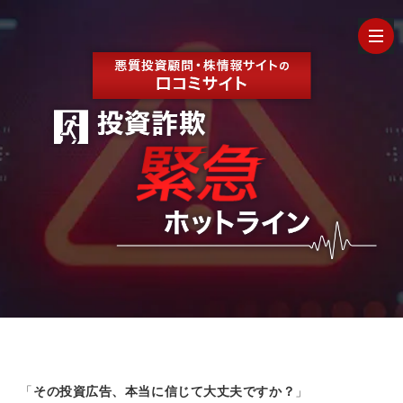
HOM
最
新
の
【202
口
年最
検
コ
新】
証
株
「
その投資広告、本当に信じて大丈夫ですか？
」