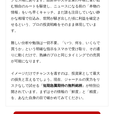
クセス権にあります。政財界や大手企業の中枢に食い込
む独自のルートを駆使し、ニュースになる前の「本物の
情報」をいち早くキャッチ。まだ誰も注目していない静
かな相場で仕込み、世間が騒ぎ出した頃に利益を確定さ
せるという、プロの投資戦略をそのまま体現していま
す。
難しい分析や勉強は一切不要。「いつ、何を、いくらで
買うか」という明確な指示をスマホで受け取り、その通
りに動くだけで、熟練のプロと同じタイミングでの売買
が可能になります。
イメージだけでチャンスを逃すのは、投資家として最大
の損失と言えるでしょう。現在、ジャーナルの実力をリ
スクなしで試せる『
短期急騰期待の無料銘柄
』が特別公
開されています。まずはその情報の「鮮度」と「精度」
を、あなた自身の目で確かめてみてください。