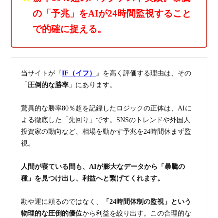
の「予兆」をAIが24時間監視すること
で的確に捉える。
当サイトが『
IF（イフ）
』を高く評価する理由は、その
「
圧倒的な勝率
」にあります。
驚異的な勝率80％超を記録したロジックの正体は、AIに
よる徹底した「先回り」です。SNSのトレンドや外国人
投資家の動向など、相場を動かす予兆を24時間休まず監
視。
人間が寝ている間も、AIが膨大なデータから「暴騰の
種」を見つけ出し、利益へと繋げてくれます。
勘や運に頼るのではなく、
「24時間体制の監視」という
物理的な圧倒的優位
から利益を絞り出す。この合理的な