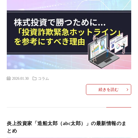
い
合
わ
せ
2026.01.30
コラム
続きを読む
炎上投資家「造船太郎（abc太郎）」の最新情報のま
とめ