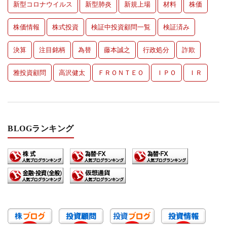
新型コロナウイルス
新型肺炎
新規上場
材料
株価
株価情報
株式投資
検証中投資顧問一覧
検証済み
決算
注目銘柄
為替
藤本誠之
行政処分
詐欺
雅投資顧問
高沢健太
ＦＲＯＮＴＥＯ
ＩＰＯ
ＩＲ
BLOGランキング