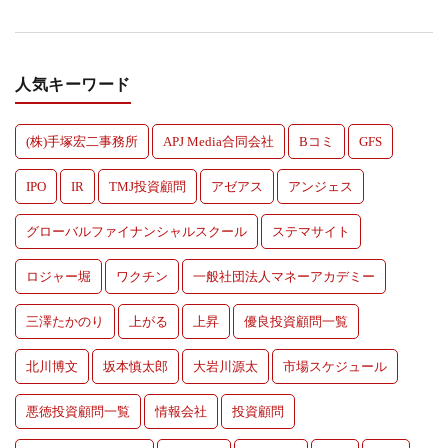
人気キーワード
(株)手塚宏二事務所
APJ Media合同会社
Bコミ
GFS
IPO
IR
TMJ投資顧問
アゼアス
アンジェス
グローバルファイナンシャルスクール
ステマサイト
ロジャー堀
ワクチン
一般社団法人マネーアカデミー
三澤たかのり
上がる
上昇
優良投資顧問一覧
北川博文
坂本慎太郎
大岩川源太
市場スケジュール
悪徳投資顧問一覧
情報会社
投資顧問