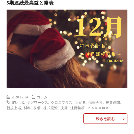
5期連続最高益と発表
2020.12.14
コラム
IPO
,
IR
,
ギグワークス
,
クロスプラス
,
上がる
,
情報会社
,
投資顧問
,
新規上場
,
材料
,
株価
,
株式投資
,
決算
,
注目銘柄
,
ｒａｋｕｍｏ
続きを読む