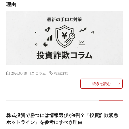
理由
ミ
当に
済
用
コラ
げる
み
語
式投
一
辞
サー
覧
典
F
ス
2026.06.18
コラム
投資詐欺
続きを読む
お
株式投資で勝つには情報選びが9割？「投資詐欺緊急
問
ホットライン」を参考にすべき理由