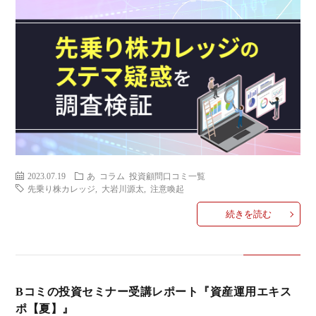
2023.07.19
あ
コラム
投資顧問口コミ一覧
先乗り株カレッジ
,
大岩川源太
,
注意喚起
続きを読む
Bコミの投資セミナー受講レポート『資産運用エキス
ポ【夏】』