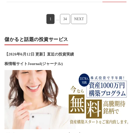
1
…
34
NEXT
儲かると話題の投資サービス
【2026年6
月12
日 更新】直近の投資実績
株情報サイトJournal(ジャーナル)