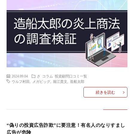
2024.09.04
さ
コラム
投資顧問口コミ一覧
ウルフ村田
,
メガビッグ
,
堀江貴文
,
造船太郎
続きを読む
“偽りの投資広告詐欺”に要注意！有名人のなりすまし
広告が危険