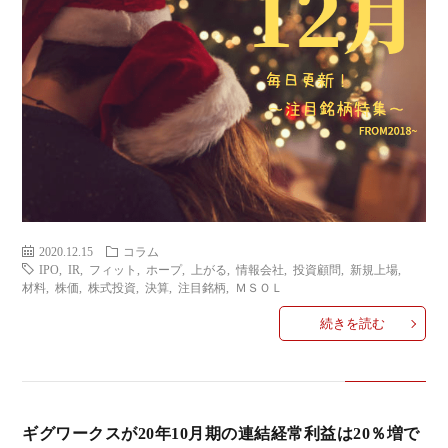
2020.12.15
コラム
IPO
,
IR
,
フィット
,
ホープ
,
上がる
,
情報会社
,
投資顧問
,
新規上場
,
材料
,
株価
,
株式投資
,
決算
,
注目銘柄
,
ＭＳＯＬ
続きを読む
ギグワークスが20年10月期の連結経常利益は20％増で