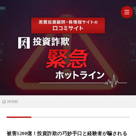
HOM
最
新
の
【202
HOME
口
年最
検
コ
新】
証
株
被害1200億！投資詐欺の巧妙手口と経験者が騙される