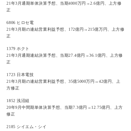
21年3月通期単体決算予想、当期4000万円→2.6億円、上方修
正
6806 ヒロセ電
21年3月期の連結営業利益予想、172億円→215億万円、上方修
正
1379 ホクト
21年3月通期連結決算予想、当期27.4億円→36.1億円、上方修
正
1723 日本電技
21年3月期の連結営業利益予想、35億5000万円→42億円、上
方修正
1852 浅沼組
20年9月中間期単体決算予想、当期7.3億円→12.75億円、上方
修正
2185 シイエム・シイ