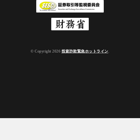
© Copyright 2026
投資詐欺緊急ホットライン
.