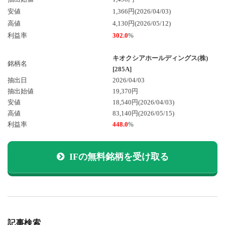
安値
1,366円(2026/04/03)
高値
4,130円(2026/05/12)
利益率
302.0
%
キオクシアホールディングス(株)
銘柄名
[285A]
抽出日
2026/04/03
抽出始値
19,370円
安値
18,540円
(2026/04/03)
高値
83,140円
(2026/05/15)
利益率
448.0
%
IFの無料銘柄を受け取る
記事検索