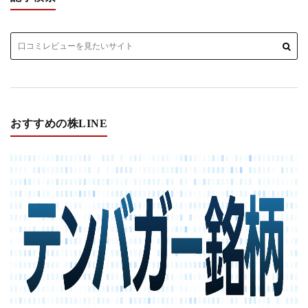
おすすめの株LINE