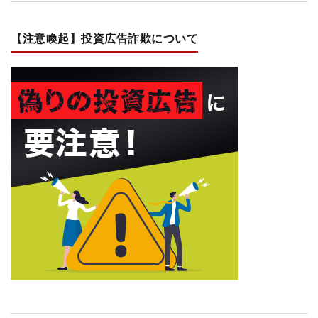
【注意喚起】投資広告詐欺について