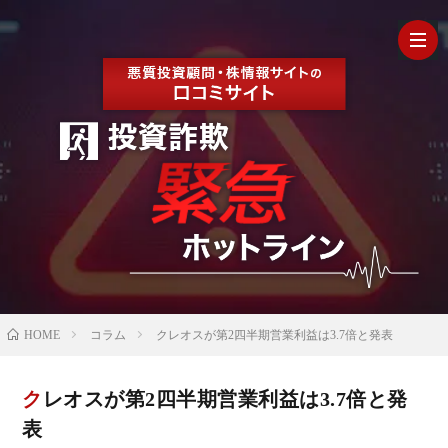
HOM
最
新
の
【202
HOME
コラム
クレオスが第2四半期営業利益は3.7倍と発表
口
年最
検
クレオスが第2四半期営業利益は3.7倍と発
コ
新】
証
株
表