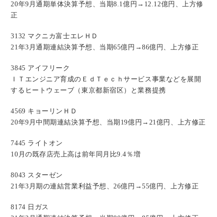
20年9月通期単体決算予想、当期8.1億円→12.12億円、上方修
正
3132 マクニカ富士エレＨＤ
21年3月通期連結決算予想、当期65億円→86億円、上方修正
3845 アイフリーク
ＩＴエンジニア育成のＥｄＴｅｃｈサービス事業などを展開
するヒートウェーブ（東京都新宿区）と業務提携
4569 キョーリンＨＤ
20年9月中間期連結決算予想、当期19億円→21億円、上方修正
7445 ライトオン
10月の既存店売上高は前年同月比9.4％増
8043 スターゼン
21年3月期の連結営業利益予想、26億円→55億円、上方修正
8174 日ガス