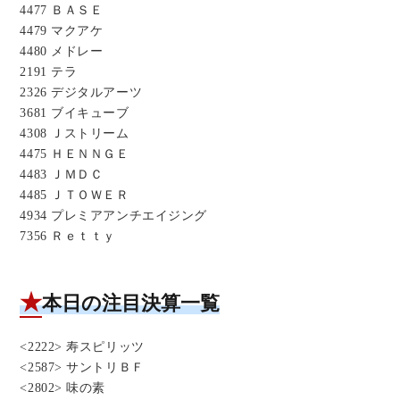
4477 ＢＡＳＥ
4479 マクアケ
4480 メドレー
2191 テラ
2326 デジタルアーツ
3681 ブイキューブ
4308 Ｊストリーム
4475 ＨＥＮＮＧＥ
4483 ＪＭＤＣ
4485 ＪＴＯＷＥＲ
4934 プレミアアンチエイジング
7356 Ｒｅｔｔｙ
★本日の注目決算一覧
<2222> 寿スピリッツ
<2587> サントリＢＦ
<2802> 味の素