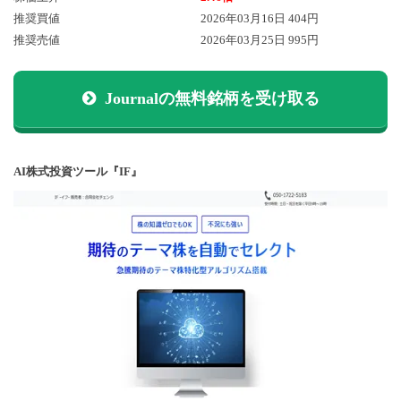
推奨買値
2026年03月16日 404円
推奨売値
2026年03月25日 995円
Journalの無料銘柄を受け取る
AI株式投資ツール『IF』