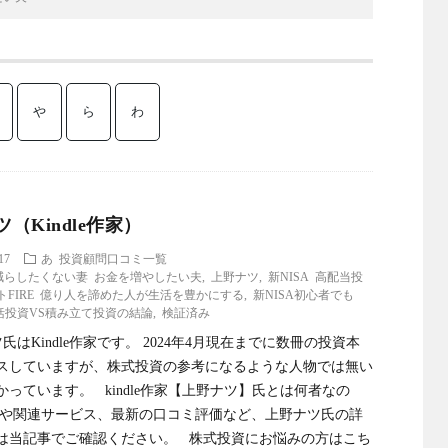
や
ら
わ
（Kindle作家）
17
あ
投資顧問口コミ一覧
減らしたくない妻 お金を増やしたい夫
,
上野ナツ
,
新NISA 高配当投
ットFIRE 億り人を諦めた人が生活を豊かにする
,
新NISA初心者でも
括投資VS積み立て投資の結論
,
検証済み
はKindle作家です。 2024年4月現在までに数冊の投資本
スしていますが、株式投資の参考になるような人物では無い
かっています。 kindle作家【上野ナツ】氏とは何者なの
歴や関連サービス、最新の口コミ評価など、上野ナツ氏の詳
は当記事でご確認ください。 株式投資にお悩みの方はこち