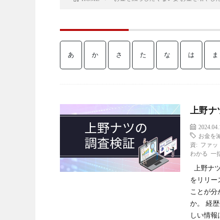
あ
か
さ
た
な
は
ま
上野ナツ
2024.04.
お金を
資: ファ
わかる 一
上野ナツ氏
をリリー
ことが分
か。 経
しい情報