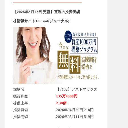
【2026年6
月12
日 更新】直近の投資実績
株情報サイトJournal(ジャーナル)
銘柄名
【7162】アストマックス
獲得利益
135万4500円
株価上昇
2.38倍
推奨買値
2026年04月30日 218円
推奨売値
2026年05月11日 519円