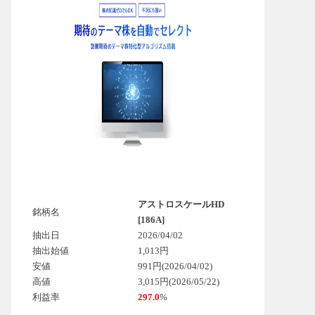
アストロスケールHD
銘柄名
[186A]
抽出日
2026/04/02
抽出始値
1,013円
安値
991円(2026/04/02)
高値
3,015円(2026/05/22)
利益率
297.0
%