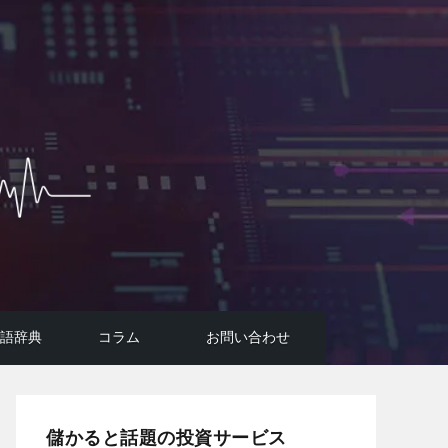
用語辞典
コラム
お問い合わせ
投資広告詐欺に要注意！
コラム
FIREのはじめ方
AI投資システムについて
悪質投資詐欺サイトの手口
儲かると話題の投資サービス