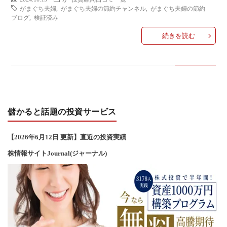
い
がまぐち夫婦
,
がまぐち夫婦の節約チャンネル
,
がまぐち夫婦の節約
ブログ
,
検証済み
合
続きを読む
わ
せ
儲かると話題の投資サービス
【2026年6
月12
日 更新】直近の投資実績
株情報サイトJournal(ジャーナル)