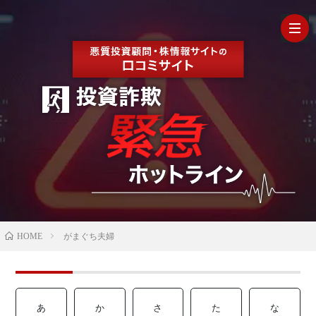
HOM
最
新
の
【202
HOME
がまぐち夫婦
口
年最
検
コ
新】
証
株
あ
か
さ
た
な