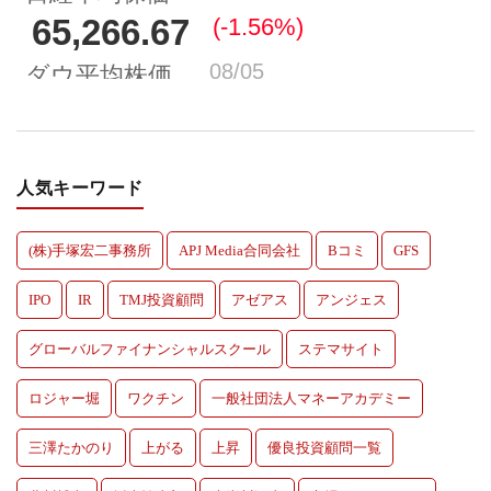
人気キーワード
(株)手塚宏二事務所
APJ Media合同会社
Bコミ
GFS
IPO
IR
TMJ投資顧問
アゼアス
アンジェス
グローバルファイナンシャルスクール
ステマサイト
ロジャー堀
ワクチン
一般社団法人マネーアカデミー
三澤たかのり
上がる
上昇
優良投資顧問一覧