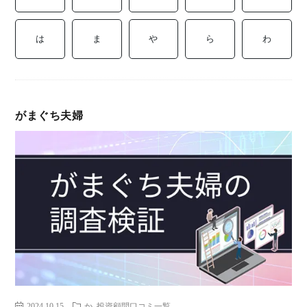
ミ
当に
済
用
コラ
は
ま
や
ら
わ
げる
み
語
式投
一
辞
がまぐち夫婦
サー
覧
典
F
ス
お
問
2024.10.15
か
投資顧問口コミ一覧