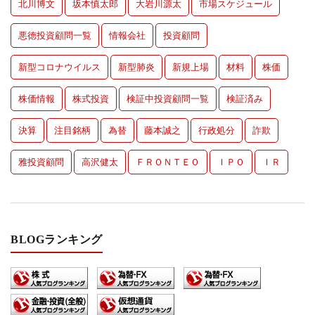
北川博文
坂本慎太郎
大岩川源太
市場スケジュール
悪徳投資顧問一覧
情報会社
投資顧問
新型コロナウイルス
新型肺炎
新規上場
材料
株価
株価情報
株式投資
検証中投資顧問一覧
検証済み
決算
注目銘柄
為替
藤本誠之
行政処分
詐欺
雅投資顧問
高沢健太
ＦＲＯＮＴＥＯ
ＩＰＯ
ＩＲ
BLOGランキング