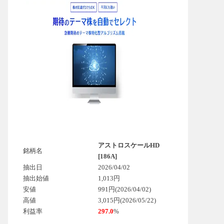
アストロスケールHD
銘柄名
[186A]
抽出日
2026/04/02
抽出始値
1,013円
安値
991円(2026/04/02)
高値
3,015円(2026/05/22)
利益率
297.0
%