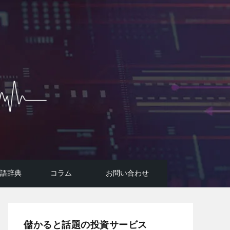
用語辞典
コラム
お問い合わせ
投資広告詐欺に要注意！
コラム
FIREのはじめ方
AI投資システムについて
悪質投資詐欺サイトの手口
儲かると話題の投資サービス