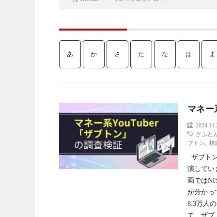
あ
か
さ
た
な
は
ま
マネー系
2024.11.
ざぶと
ブトン
,
検
ザブトン氏
演してい
画ではN
が分かって
8.3万
て、ザブ