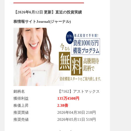
【2026年6
月12
日 更新】直近の投資実績
株情報サイトJournal(ジャーナル)
銘柄名
【7162】アストマックス
獲得利益
135万4500円
株価上昇
2.38倍
推奨買値
2026年04月30日 218円
推奨売値
2026年05月11日 519円