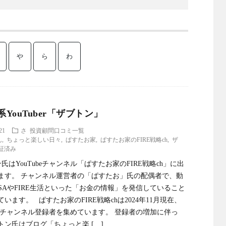
や
ら
わ
YouTuber「ザブトン」
21
さ
投資顧問口コミ一覧
ん
,
ちょっと楽しい日々
,
ぱすたお家
,
ぱすたお家のFIRE戦略ch
,
ザ
証済み
はYouTubeチャンネル「ぱすたお家のFIRE戦略ch」に出
ます。 チャンネル運営者の「ぱすたお」氏の配偶者で、動
ISAやFIRE生活といった「お金の情報」を発信していること
います。 ぱすたお家のFIRE戦略chは2024年11月現在、
人のチャンネル登録者を集めています。 登録者の増加に伴っ
トン氏はブログ「ちょっと楽 […]