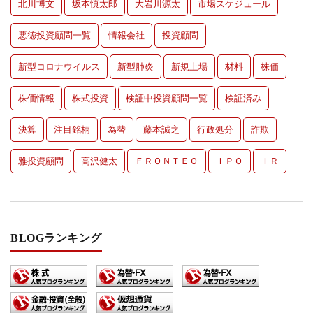
北川博文
坂本慎太郎
大岩川源太
市場スケジュール
悪徳投資顧問一覧
情報会社
投資顧問
新型コロナウイルス
新型肺炎
新規上場
材料
株価
株価情報
株式投資
検証中投資顧問一覧
検証済み
決算
注目銘柄
為替
藤本誠之
行政処分
詐欺
雅投資顧問
高沢健太
ＦＲＯＮＴＥＯ
ＩＰＯ
ＩＲ
BLOGランキング