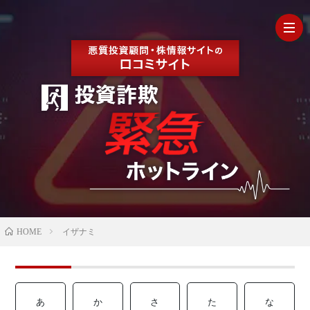
HOM
最
新
の
【202
HOME
イザナミ
口
年最
検
コ
新】
証
株
あ
か
さ
た
な