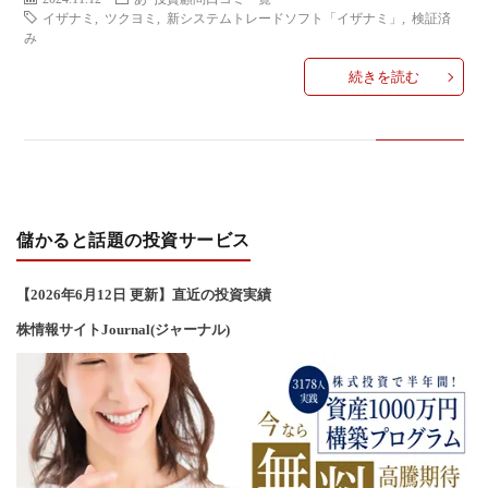
い
イザナミ
,
ツクヨミ
,
新システムトレードソフト「イザナミ」
,
検証済
み
合
続きを読む
わ
せ
儲かると話題の投資サービス
【2026年6
月12
日 更新】直近の投資実績
株情報サイトJournal(ジャーナル)