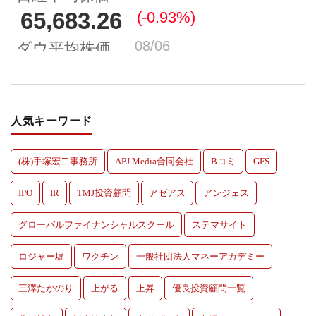
人気キーワード
(株)手塚宏二事務所
APJ Media合同会社
Bコミ
GFS
IPO
IR
TMJ投資顧問
アゼアス
アンジェス
グローバルファイナンシャルスクール
ステマサイト
ロジャー堀
ワクチン
一般社団法人マネーアカデミー
三澤たかのり
上がる
上昇
優良投資顧問一覧