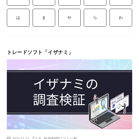
ミ
当に
済
用
コラ
は
ま
や
ら
わ
げる
み
語
式投
一
辞
トレードソフト「イザナミ」
サー
覧
典
F
ス
お
問
2024.11.12
あ
投資顧問口コミ一覧