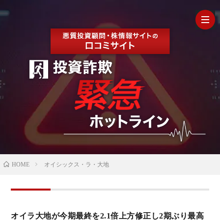
HOM
最
新
の
【202
HOME
オイシックス・ラ・大地
口
年最
検
コ
新】
証
株
オイラ大地が今期最終を2.1倍上方修正し2期ぶり最高