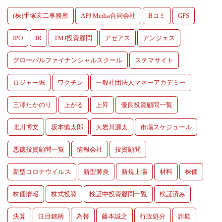
(株)手塚宏二事務所
APJ Media合同会社
Bコミ
GFS
IPO
IR
TMJ投資顧問
アゼアス
アンジェス
グローバルファイナンシャルスクール
ステマサイト
ロジャー堀
ワクチン
一般社団法人マネーアカデミー
三澤たかのり
上がる
上昇
優良投資顧問一覧
北川博文
坂本慎太郎
大岩川源太
市場スケジュール
悪徳投資顧問一覧
情報会社
投資顧問
新型コロナウイルス
新型肺炎
新規上場
材料
株価
株価情報
株式投資
検証中投資顧問一覧
検証済み
決算
注目銘柄
為替
藤本誠之
行政処分
詐欺