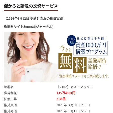
儲かると話題の投資サービス
【2026年6
月12
日 更新】直近の投資実績
株情報サイトJournal(ジャーナル)
銘柄名
【7162】アストマックス
獲得利益
135万4500円
株価上昇
2.38倍
推奨買値
2026年04月30日 218円
推奨売値
2026年05月11日 519円