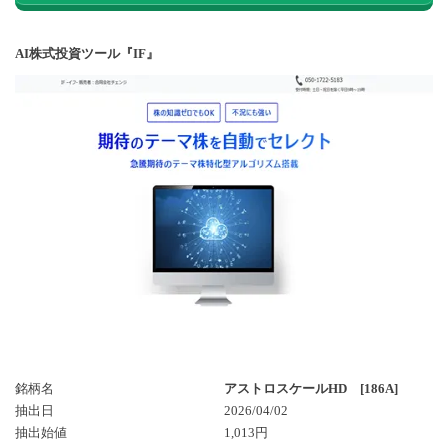
AI株式投資ツール『IF』
銘柄名
アストロスケールHD [186A]
抽出日
2026/04/02
抽出始値
1,013円