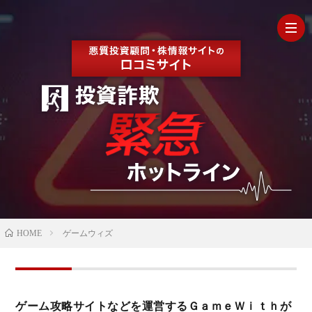
HOM
最
新
の
【202
HOME
ゲームウィズ
口
年最
検
コ
新】
証
株
ゲーム攻略サイトなどを運営するＧａｍｅＷｉｔｈが