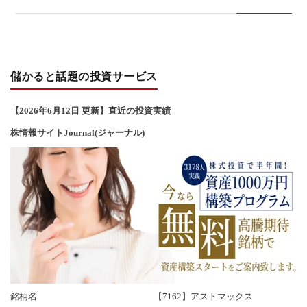
い
合
儲かると話題の投資サービス
わ
【2026年6
月12
日 更新】直近の投資実績
せ
株情報サイトJournal(ジャーナル)
銘柄名
【7162】アストマックス