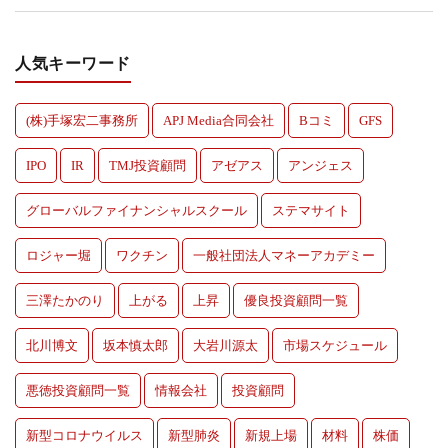
人気キーワード
(株)手塚宏二事務所
APJ Media合同会社
Bコミ
GFS
IPO
IR
TMJ投資顧問
アゼアス
アンジェス
グローバルファイナンシャルスクール
ステマサイト
ロジャー堀
ワクチン
一般社団法人マネーアカデミー
三澤たかのり
上がる
上昇
優良投資顧問一覧
北川博文
坂本慎太郎
大岩川源太
市場スケジュール
悪徳投資顧問一覧
情報会社
投資顧問
新型コロナウイルス
新型肺炎
新規上場
材料
株価