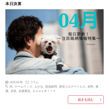
本日決算
ミ
当に
済
用
コラ
げる
み
語
式投
一
辞
サー
覧
典
F
ス
2020.04.08
コラム
お
IR
,
ゲームウィズ
,
上がる
,
投資顧問
,
新型コロナウイルス
,
材料
,
株
価
,
決算
,
自粛要請
,
ＧａｍｅＷｉｔｈ
問
続きを読む