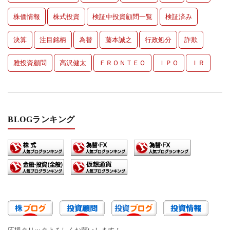
株価情報
株式投資
検証中投資顧問一覧
検証済み
決算
注目銘柄
為替
藤本誠之
行政処分
詐欺
雅投資顧問
高沢健太
ＦＲＯＮＴＥＯ
ＩＰＯ
ＩＲ
BLOGランキング