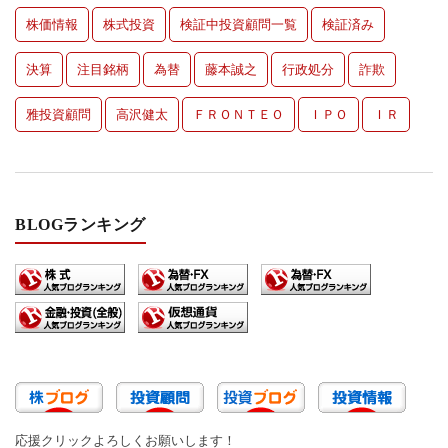
株価情報
株式投資
検証中投資顧問一覧
検証済み
決算
注目銘柄
為替
藤本誠之
行政処分
詐欺
雅投資顧問
高沢健太
ＦＲＯＮＴＥＯ
ＩＰＯ
ＩＲ
BLOGランキング
応援クリックよろしくお願いします！