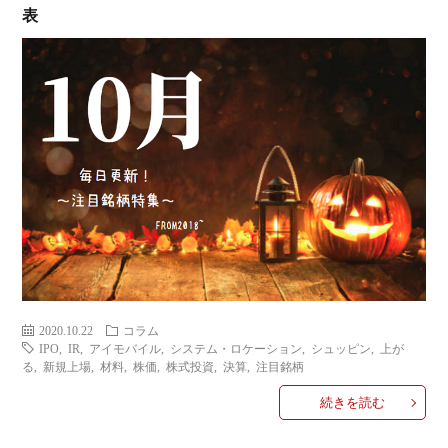
表
ミ
当に
済
用
コラ
げる
み
語
式投
一
辞
サー
覧
典
F
ス
2020.10.22
コラム
IPO
,
IR
,
アイモバイル
,
システム・ロケーション
,
シュッピン
,
上が
お
る
,
新規上場
,
材料
,
株価
,
株式投資
,
決算
,
注目銘柄
続きを読む
問