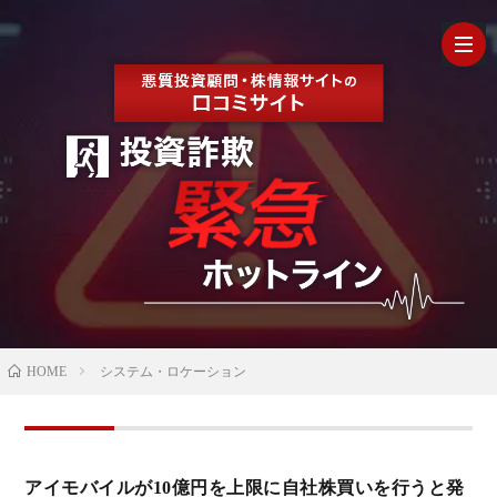
HOM
最
新
の
【202
HOME
システム・ロケーション
口
年最
検
コ
新】
証
株
アイモバイルが10億円を上限に自社株買いを行うと発