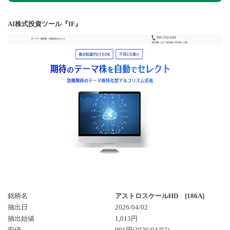
AI株式投資ツール『IF』
銘柄名
アストロスケールHD [186A]
抽出日
2026/04/02
抽出始値
1,013円
安値
991円(2026/04/02)