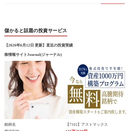
い
合
儲かると話題の投資サービス
わ
【2026年6
月12
日 更新】直近の投資実績
せ
株情報サイトJournal(ジャーナル)
銘柄名
【7162】アストマックス