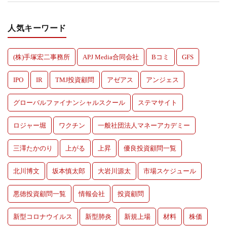
人気キーワード
(株)手塚宏二事務所
APJ Media合同会社
Bコミ
GFS
IPO
IR
TMJ投資顧問
アゼアス
アンジェス
グローバルファイナンシャルスクール
ステマサイト
ロジャー堀
ワクチン
一般社団法人マネーアカデミー
三澤たかのり
上がる
上昇
優良投資顧問一覧
北川博文
坂本慎太郎
大岩川源太
市場スケジュール
悪徳投資顧問一覧
情報会社
投資顧問
新型コロナウイルス
新型肺炎
新規上場
材料
株価