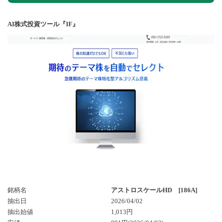
AI株式投資ツール『IF』
銘柄名
アストロスケールHD [186A]
抽出日
2026/04/02
抽出始値
1,013円