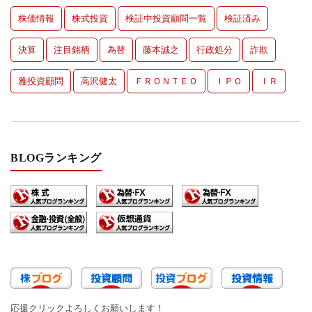
株価情報
株式投資
検証中投資顧問一覧
検証済み
決算
注目銘柄
為替
藤本誠之
行政処分
詐欺
雅投資顧問
高沢健太
ＦＲＯＮＴＥＯ
ＩＰＯ
ＩＲ
BLOGランキング
応援クリックよろしくお願いします！