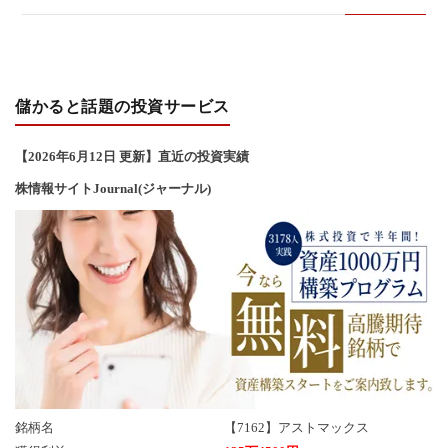
い
合
儲かると話題の投資サービス
わ
【2026年6
月12
日 更新】直近の投資実績
せ
株情報サイトJournal(ジャーナル)
銘柄名
【7162】アストマックス