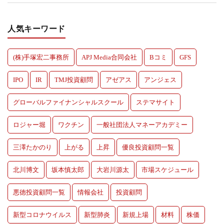
人気キーワード
(株)手塚宏二事務所
APJ Media合同会社
Bコミ
GFS
IPO
IR
TMJ投資顧問
アゼアス
アンジェス
グローバルファイナンシャルスクール
ステマサイト
ロジャー堀
ワクチン
一般社団法人マネーアカデミー
三澤たかのり
上がる
上昇
優良投資顧問一覧
北川博文
坂本慎太郎
大岩川源太
市場スケジュール
悪徳投資顧問一覧
情報会社
投資顧問
新型コロナウイルス
新型肺炎
新規上場
材料
株価