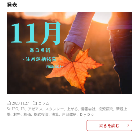
発表
ミ
当に
済
用
コラ
げる
み
語
式投
一
辞
サー
覧
典
F
ス
2020.11.27
コラム
IPO
,
IR
,
アゼアス
,
スタンレー
,
上がる
,
情報会社
,
投資顧問
,
新規上
お
場
,
材料
,
株価
,
株式投資
,
決算
,
注目銘柄
,
ＤｙＤｏ
続きを読む
問