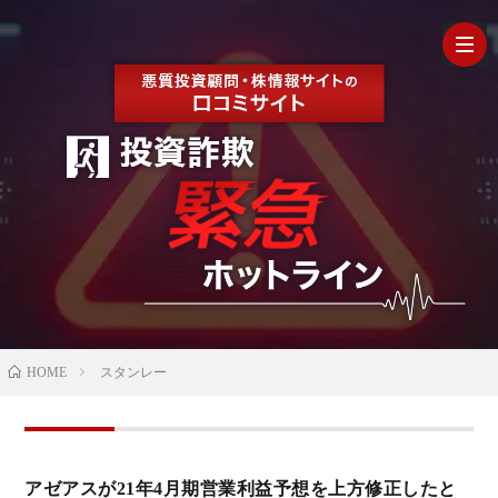
HOM
最
新
の
【202
HOME
スタンレー
口
年最
検
コ
新】
証
株
アゼアスが21年4月期営業利益予想を上方修正したと