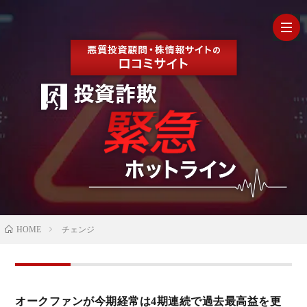
HOM
最
新
の
【202
HOME
チェンジ
口
年最
検
コ
新】
証
株
オークファンが今期経常は4期連続で過去最高益を更