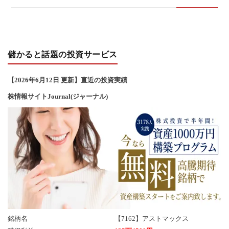
い
合
儲かると話題の投資サービス
わ
【2026年6
月12
日 更新】直近の投資実績
せ
株情報サイトJournal(ジャーナル)
銘柄名
【7162】アストマックス