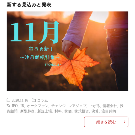
新する見込みと発表
ミ
当に
済
用
コラ
げる
み
語
式投
一
辞
サー
覧
典
F
ス
2020.11.16
コラム
IPO
,
IR
,
オークファン
,
チェンジ
,
レアジョブ
,
上がる
,
情報会社
,
投
お
資顧問
,
新型肺炎
,
新規上場
,
材料
,
株価
,
株式投資
,
決算
,
注目銘柄
続きを読む
問