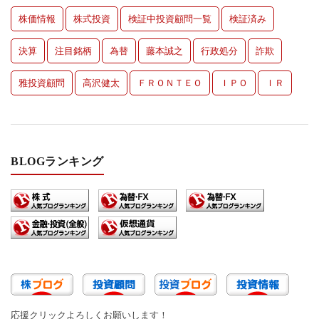
株価情報
株式投資
検証中投資顧問一覧
検証済み
決算
注目銘柄
為替
藤本誠之
行政処分
詐欺
雅投資顧問
高沢健太
ＦＲＯＮＴＥＯ
ＩＰＯ
ＩＲ
BLOGランキング
応援クリックよろしくお願いします！