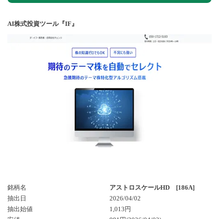
AI株式投資ツール『IF』
銘柄名
アストロスケールHD [186A]
抽出日
2026/04/02
抽出始値
1,013円