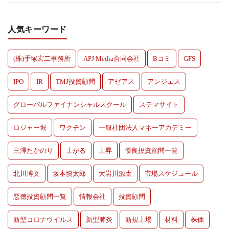
人気キーワード
(株)手塚宏二事務所
APJ Media合同会社
Bコミ
GFS
IPO
IR
TMJ投資顧問
アゼアス
アンジェス
グローバルファイナンシャルスクール
ステマサイト
ロジャー堀
ワクチン
一般社団法人マネーアカデミー
三澤たかのり
上がる
上昇
優良投資顧問一覧
北川博文
坂本慎太郎
大岩川源太
市場スケジュール
悪徳投資顧問一覧
情報会社
投資顧問
新型コロナウイルス
新型肺炎
新規上場
材料
株価