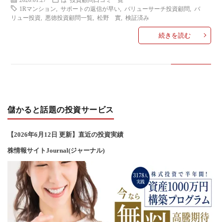
い
1Rマンション
,
サポートの返信が早い
,
バリューサーチ投資顧問
,
バ
リュー投資
,
悪徳投資顧問一覧
,
松野 實
,
検証済み
合
続きを読む
わ
せ
儲かると話題の投資サービス
【2026年6
月12
日 更新】直近の投資実績
株情報サイトJournal(ジャーナル)