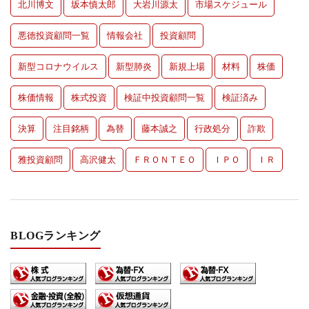
北川博文
坂本慎太郎
大岩川源太
市場スケジュール
悪徳投資顧問一覧
情報会社
投資顧問
新型コロナウイルス
新型肺炎
新規上場
材料
株価
株価情報
株式投資
検証中投資顧問一覧
検証済み
決算
注目銘柄
為替
藤本誠之
行政処分
詐欺
雅投資顧問
高沢健太
ＦＲＯＮＴＥＯ
ＩＰＯ
ＩＲ
BLOGランキング