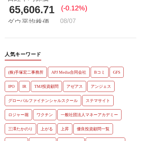
人気キーワード
(株)手塚宏二事務所
APJ Media合同会社
Bコミ
GFS
IPO
IR
TMJ投資顧問
アゼアス
アンジェス
グローバルファイナンシャルスクール
ステマサイト
ロジャー堀
ワクチン
一般社団法人マネーアカデミー
三澤たかのり
上がる
上昇
優良投資顧問一覧