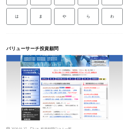
ミ
当に
済
用
コラ
は
ま
や
ら
わ
げる
み
語
式投
一
辞
バリューサーチ投資顧問
サー
覧
典
F
ス
お
問
2020.01.27
は
投資顧問口コミ一覧