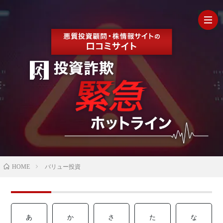
HOM
最
新
の
【202
HOME
バリュー投資
口
年最
検
コ
新】
証
株
あ
か
さ
た
な