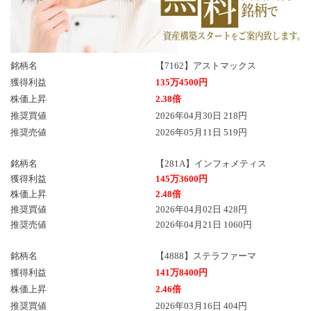
銘柄名
【7162】アストマックス
獲得利益
135万4500円
株価上昇
2.38倍
推奨買値
2026年04月30日 218円
推奨売値
2026年05月11日 519円
銘柄名
【281A】インフォメティス
獲得利益
145万3600円
株価上昇
2.48倍
推奨買値
2026年04月02日 428円
推奨売値
2026年04月21日 1060円
銘柄名
【4888】ステラファーマ
獲得利益
141万8400円
株価上昇
2.46倍
推奨買値
2026年03月16日 404円