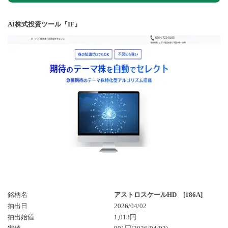
AI株式投資ツール『IF』
銘柄名
アストロスケールHD [186A]
抽出日
2026/04/02
抽出始値
1,013円