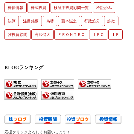
株価情報
株式投資
検証中投資顧問一覧
検証済み
決算
注目銘柄
為替
藤本誠之
行政処分
詐欺
雅投資顧問
高沢健太
ＦＲＯＮＴＥＯ
ＩＰＯ
ＩＲ
BLOGランキング
応援クリックよろしくお願いします！