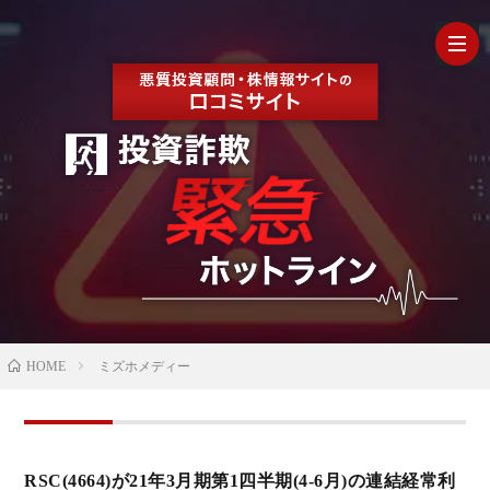
HOM
最
新
の
【202
HOME
ミズホメディー
口
年最
検
コ
新】
証
株
RSC(4664)が21年3月期第1四半期(4-6月)の連結経常利