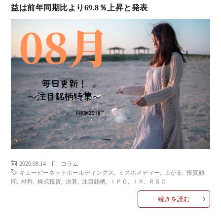
益は前年同期比より69.8％上昇と発表
ミ
当に
済
用
コラ
げる
み
語
式投
一
辞
サー
覧
典
F
ス
2020.08.14
コラム
キュービーネットホールディングス
,
ミズホメディー
,
上がる
,
投資顧
お
問
,
材料
,
株式投資
,
決算
,
注目銘柄
,
ＩＰＯ
,
ＩＲ
,
ＲＳＣ
続きを読む
問