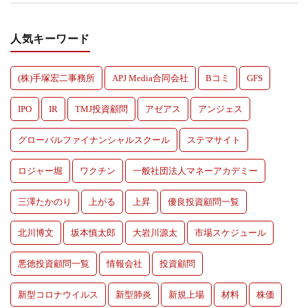
人気キーワード
(株)手塚宏二事務所
APJ Media合同会社
Bコミ
GFS
IPO
IR
TMJ投資顧問
アゼアス
アンジェス
グローバルファイナンシャルスクール
ステマサイト
ロジャー堀
ワクチン
一般社団法人マネーアカデミー
三澤たかのり
上がる
上昇
優良投資顧問一覧
北川博文
坂本慎太郎
大岩川源太
市場スケジュール
悪徳投資顧問一覧
情報会社
投資顧問
新型コロナウイルス
新型肺炎
新規上場
材料
株価