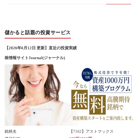
い
合
儲かると話題の投資サービス
わ
【2026年6
月12
日 更新】直近の投資実績
せ
株情報サイトJournal(ジャーナル)
銘柄名
【7162】アストマックス