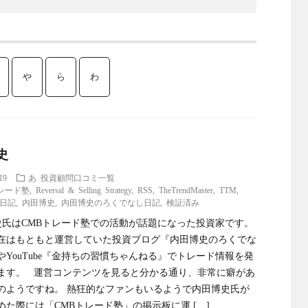
や
ら
わ
史
19
あ
投資顧問口コミ一覧
レード塾
,
Reversal & Selling Strategy
,
RSS
,
TheTrendMaster
,
TTM
,
日記
,
内田博史
,
内田博史のろくでなし日記
,
検証済み
氏はCMBトレード塾での活動が話題になった投資家です。
年現在はもともと運営していた投資ブログ『内田博史のろくでな
やYouTube『金持ちの習慣ちゃんねる』でトレード情報を発
ます。 運営コンテンツを見ると分かる通り、非常に癖があ
のようですね。 熱狂的なファンもいるようで内田博史氏が
めた際には「CMBトレード塾」の掲示板に運 […]