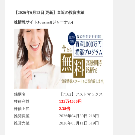
【2026年6
月12
日 更新】直近の投資実績
株情報サイトJournal(ジャーナル)
銘柄名
【7162】アストマックス
獲得利益
135万4500円
株価上昇
2.38倍
推奨買値
2026年04月30日 218円
推奨売値
2026年05月11日 519円