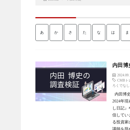
あ
か
さ
た
な
は
ま
内田博
2024.09.
CMBト
ろくでなし
内田博史
2024
し日記』
信してい
る投資家
講師を辞