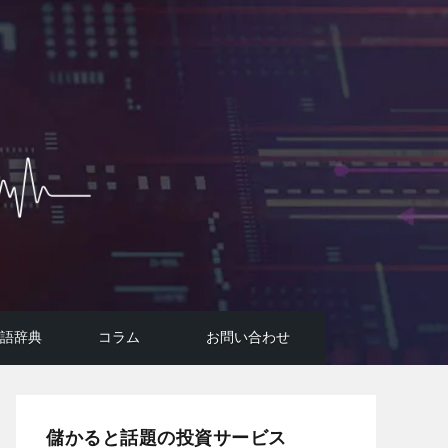
用語辞典
コラム
お問い合わせ
投資広告詐欺に要注意！
コラム
FIREのはじめ方
AI投資システムについて
悪質投資詐欺サイトの手口
儲かると話題の投資サービス