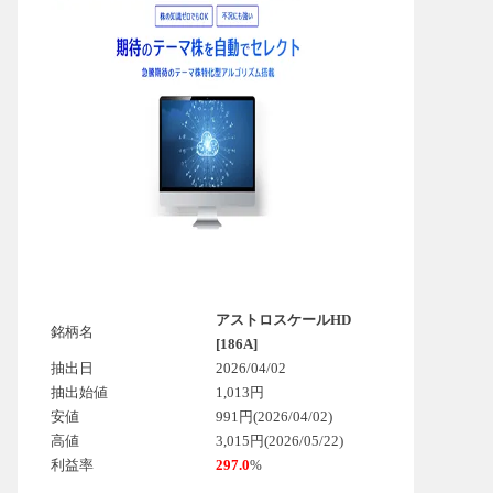
アストロスケールHD
銘柄名
[186A]
抽出日
2026/04/02
抽出始値
1,013円
安値
991円(2026/04/02)
高値
3,015円(2026/05/22)
利益率
297.0
%