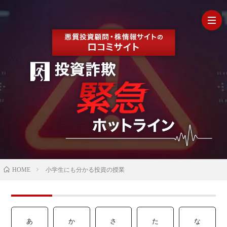
HOM
最
新
の
【202
HOME
小学生にも分かる投資の授業
口
年最
検
コ
新】
証
株
あ
か
さ
た
な