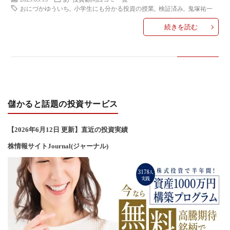
い
おにづかゆういち
,
小学生にも分かる投資の授業
,
検証済み
,
鬼塚祐一
続きを読む
合
わ
せ
儲かると話題の投資サービス
【2026年6
月12
日 更新】直近の投資実績
株情報サイトJournal(ジャーナル)