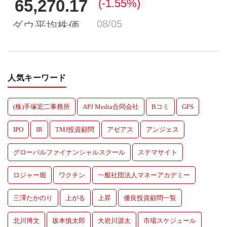
人気キーワード
(株)手塚宏二事務所
APJ Media合同会社
Bコミ
GFS
IPO
IR
TMJ投資顧問
アゼアス
アンジェス
グローバルファイナンシャルスクール
ステマサイト
ロジャー堀
ワクチン
一般社団法人マネーアカデミー
三澤たかのり
上がる
上昇
優良投資顧問一覧
北川博文
坂本慎太郎
大岩川源太
市場スケジュール