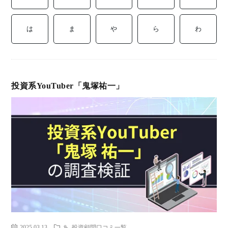
ミ
当に
済
用
コラ
は
ま
や
ら
わ
げる
み
語
式投
一
辞
投資系YouTuber「鬼塚祐一」
サー
覧
典
F
ス
お
問
2025.03.13
あ
投資顧問口コミ一覧