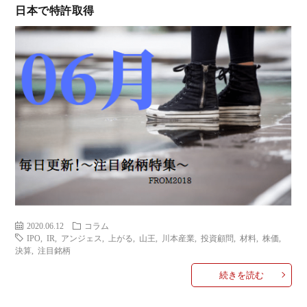
日本で特許取得
ミ
当に
済
用
コラ
げる
み
語
式投
一
辞
サー
覧
典
F
ス
2020.06.12
コラム
IPO
,
IR
,
アンジェス
,
上がる
,
山王
,
川本産業
,
投資顧問
,
材料
,
株価
,
お
決算
,
注目銘柄
続きを読む
問