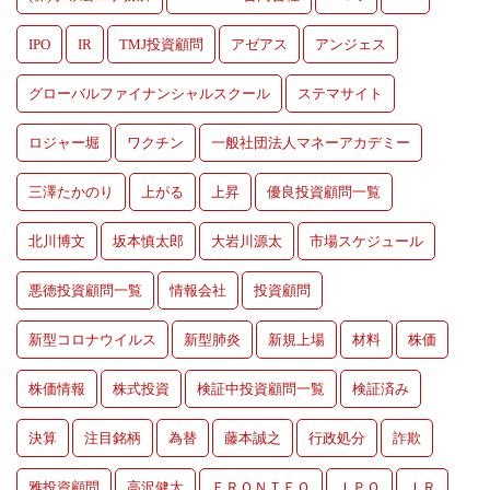
IPO
IR
TMJ投資顧問
アゼアス
アンジェス
グローバルファイナンシャルスクール
ステマサイト
ロジャー堀
ワクチン
一般社団法人マネーアカデミー
三澤たかのり
上がる
上昇
優良投資顧問一覧
北川博文
坂本慎太郎
大岩川源太
市場スケジュール
悪徳投資顧問一覧
情報会社
投資顧問
新型コロナウイルス
新型肺炎
新規上場
材料
株価
株価情報
株式投資
検証中投資顧問一覧
検証済み
決算
注目銘柄
為替
藤本誠之
行政処分
詐欺
雅投資顧問
高沢健太
ＦＲＯＮＴＥＯ
ＩＰＯ
ＩＲ