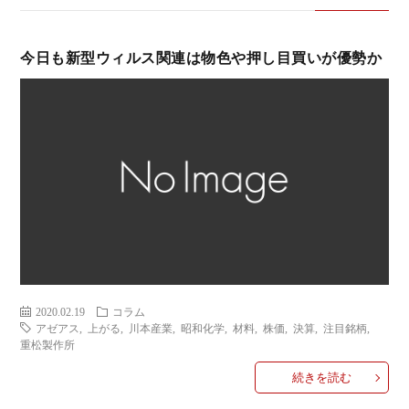
い
今日も新型ウィルス関連は物色や押し目買いが優勢か
合
わ
せ
2020.02.19
コラム
アゼアス
,
上がる
,
川本産業
,
昭和化学
,
材料
,
株価
,
決算
,
注目銘柄
,
重松製作所
続きを読む