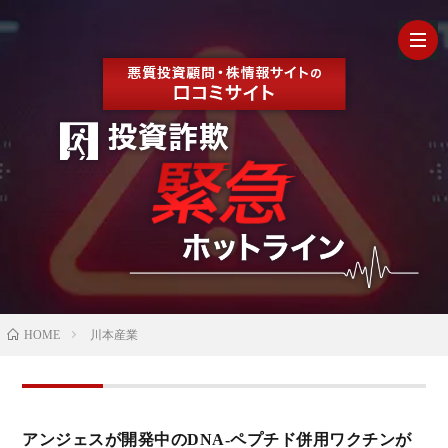
HOM
最
新
の
【202
HOME
川本産業
口
年最
検
コ
新】
証
株
アンジェスが開発中のDNA-ペプチド併用ワクチンが