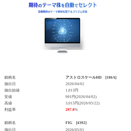
銘柄名
アストロスケールHD [186A]
抽出日
2026/04/02
抽出始値
1,013円
安値
991円(2026/04/02)
高値
3,015円(2026/05/22)
利益率
297.0
%
銘柄名
FIG [4392]
抽出日
2026/05/01