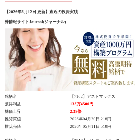
【2026年6
月12
日 更新】直近の投資実績
株情報サイトJournal(ジャーナル)
銘柄名
【7162】アストマックス
獲得利益
135万4500円
株価上昇
2.38倍
推奨買値
2026年04月30日 218円
推奨売値
2026年05月11日 519円