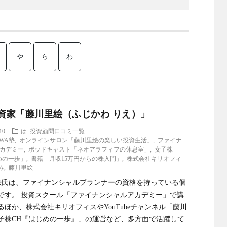
や
ら
わ
資家「藤川里絵（ふじかわ りえ）」
10
は
投資顧問口コミ一覧
AWA塾
,
オンラインサロン「藤川里絵の楽しい投資生活」
,
ファイナ
カデミー
,
ポッドキャスト「ネオアラフィフの休息室」
,
女子株
めの一歩」
,
書籍「月収15万円からの株入門」
,
株式会社キリオフィ
み
,
藤川里絵
氏は、ファイナンシャルプランナーの資格を持っている個
です。 投資スクール「ファイナンシャルアカデミー」で講
るほか、株式会社キリオフィスやYouTubeチャンネル「藤川
子株CH『はじめの一歩』」の運営など、多方面で活躍して