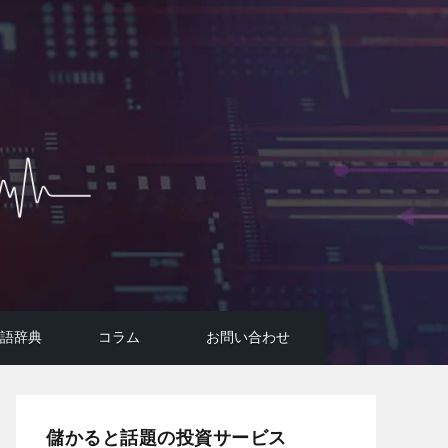
用語辞典
コラム
お問い合わせ
投資広告詐欺に要注意！
コラム
FIREのはじめ方
AI投資システムについて
悪質投資詐欺サイトの手口
儲かると話題の投資サービス