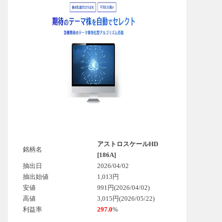
アストロスケールHD
銘柄名
[186A]
抽出日
2026/04/02
抽出始値
1,013円
安値
991円(2026/04/02)
高値
3,015円(2026/05/22)
利益率
297.0
%