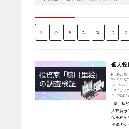
あ
か
さ
た
な
は
ま
個人投
2025.06.
FUJIK
ンシャルア
CH「はじ
ス
,
検証済
藤川里絵
人投資家
師を務め
里絵の女