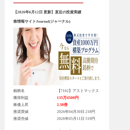
【2026年6
月12
日 更新】直近の投資実績
株情報サイトJournal(ジャーナル)
銘柄名
【7162】アストマックス
獲得利益
135万4500円
株価上昇
2.38倍
推奨買値
2026年04月30日 218円
推奨売値
2026年05月11日 519円