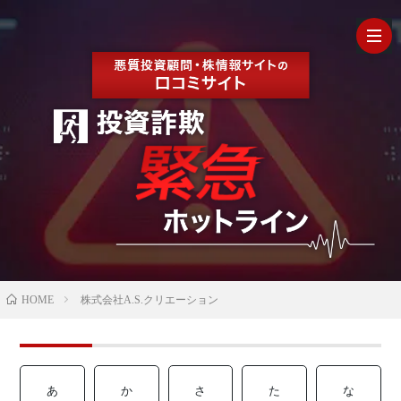
HOM
最
新
の
【202
HOME
株式会社A.S.クリエーション
口
年最
検
コ
新】
証
株
あ
か
さ
た
な