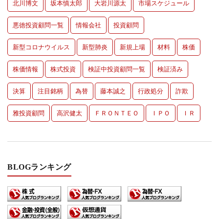
北川博文
坂本慎太郎
大岩川源太
市場スケジュール
悪徳投資顧問一覧
情報会社
投資顧問
新型コロナウイルス
新型肺炎
新規上場
材料
株価
株価情報
株式投資
検証中投資顧問一覧
検証済み
決算
注目銘柄
為替
藤本誠之
行政処分
詐欺
雅投資顧問
高沢健太
ＦＲＯＮＴＥＯ
ＩＰＯ
ＩＲ
BLOGランキング