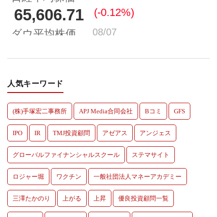
人気キーワード
(株)手塚宏二事務所
APJ Media合同会社
Bコミ
GFS
IPO
IR
TMJ投資顧問
アゼアス
アンジェス
グローバルファイナンシャルスクール
ステマサイト
ロジャー堀
ワクチン
一般社団法人マネーアカデミー
三澤たかのり
上がる
上昇
優良投資顧問一覧