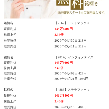
銘柄名
【7162】アストマックス
獲得利益
135万4500円
株価上昇
2.38倍
推奨買値
2026年04月30日 218円
推奨売値
2026年05月11日 519円
銘柄名
【281A】インフォメティス
獲得利益
145万3600円
株価上昇
2.48倍
推奨買値
2026年04月02日 428円
推奨売値
2026年04月21日 1060円
銘柄名
【4888】ステラファーマ
獲得利益
141万8400円
株価上昇
2.46倍
推奨買値
2026年03月16日 404円