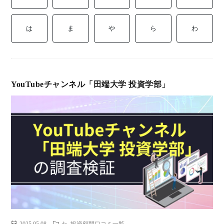
ミ
当に
済
用
コラ
は
ま
や
ら
わ
げる
み
語
式投
一
辞
YouTubeチャンネル「田端大学 投資学部」
サー
覧
典
F
ス
お
問
2025.05.08
た
投資顧問口コミ一覧