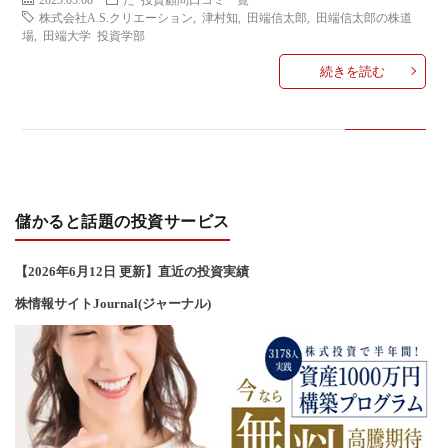
い
株式会社A.S.クリエーション
,
津村知
,
田端信太郎
,
田端信太郎の株道
場
,
田端大学 投資学部
合
続きを読む
わ
せ
儲かると話題の投資サービス
【2026年6
月12
日 更新】直近の投資実績
株情報サイトJournal(ジャーナル)