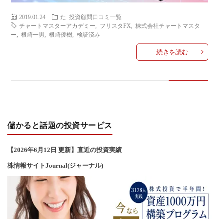
2019.01.24
た
投資顧問口コミ一覧
チャートマスターアカデミー
,
フリスタFX
,
株式会社チャートマスタ
ー
,
根崎一男
,
根崎優樹
,
検証済み
続きを読む
儲かると話題の投資サービス
【2026年6
月12
日 更新】直近の投資実績
株情報サイトJournal(ジャーナル)