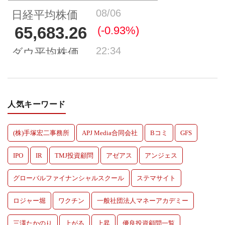
人気キーワード
(株)手塚宏二事務所
APJ Media合同会社
Bコミ
GFS
IPO
IR
TMJ投資顧問
アゼアス
アンジェス
グローバルファイナンシャルスクール
ステマサイト
ロジャー堀
ワクチン
一般社団法人マネーアカデミー
三澤たかのり
上がる
上昇
優良投資顧問一覧