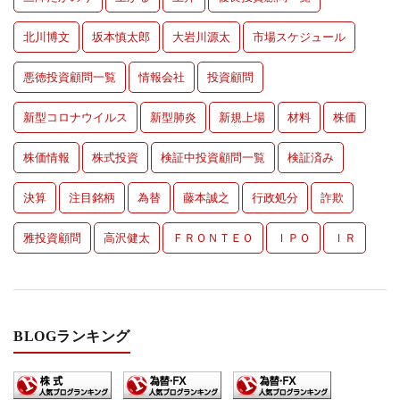
北川博文
坂本慎太郎
大岩川源太
市場スケジュール
悪徳投資顧問一覧
情報会社
投資顧問
新型コロナウイルス
新型肺炎
新規上場
材料
株価
株価情報
株式投資
検証中投資顧問一覧
検証済み
決算
注目銘柄
為替
藤本誠之
行政処分
詐欺
雅投資顧問
高沢健太
ＦＲＯＮＴＥＯ
ＩＰＯ
ＩＲ
BLOGランキング