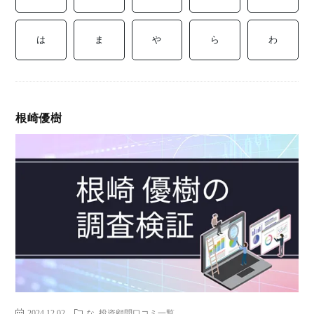
ミ
当に
済
用
コラ
は
ま
や
ら
わ
げる
み
語
式投
一
辞
根崎優樹
サー
覧
典
F
ス
お
問
2024.12.02
な
投資顧問口コミ一覧