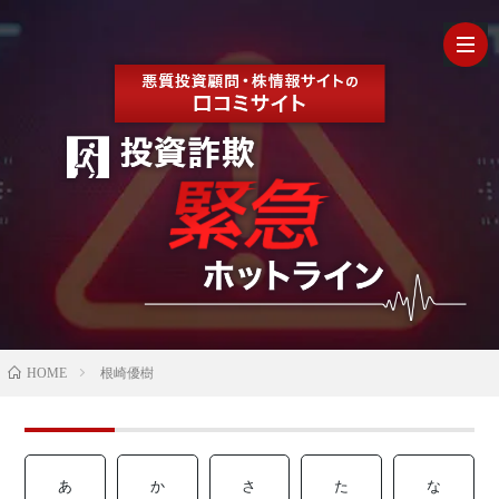
HOM
最
新
の
【202
HOME
根崎優樹
口
年最
検
コ
新】
証
株
あ
か
さ
た
な