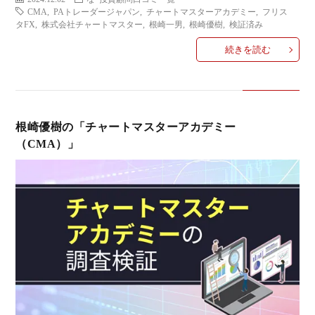
い
CMA
,
PAトレーダージャパン
,
チャートマスターアカデミー
,
フリス
タFX
,
株式会社チャートマスター
,
根崎一男
,
根崎優樹
,
検証済み
合
続きを読む
わ
せ
根崎優樹の「チャートマスターアカデミー
（CMA）」