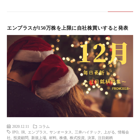
エンプラスが150万株を上限に自社株買いすると発表
2020.12.11
コラム
IPO
,
IR
,
エンプラス
,
サンオータス
,
三井ハイテック
,
上がる
,
情報会
社
,
投資顧問
,
新規上場
,
材料
,
株価
,
株式投資
,
決算
,
注目銘柄