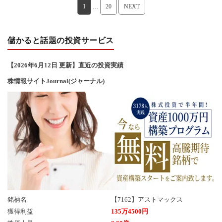
1
…
20
NEXT
儲かると話題の投資サービス
【2026年6
月12
日 更新】直近の投資実績
株情報サイトJournal(ジャーナル)
銘柄名
【7162】アストマックス
獲得利益
135万4500円