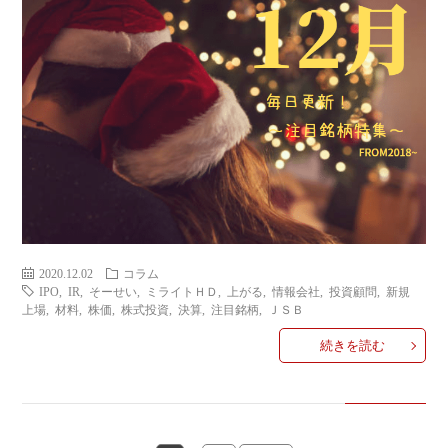
2020.12.02
コラム
IPO
,
IR
,
そーせい
,
ミライトＨＤ
,
上がる
,
情報会社
,
投資顧問
,
新規
上場
,
材料
,
株価
,
株式投資
,
決算
,
注目銘柄
,
ＪＳＢ
続きを読む