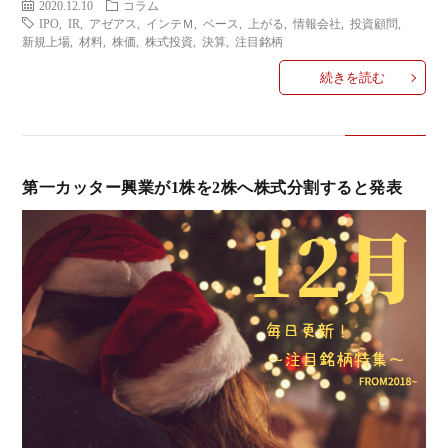
2020.12.10
コラム
IPO
,
IR
,
アゼアス
,
インテＭ
,
ベース
,
上がる
,
情報会社
,
投資顧問
,
新規上場
,
材料
,
株価
,
株式投資
,
決算
,
注目銘柄
続きを読む
第一カッター興業が1株を2株へ株式分割すると発表