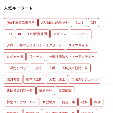
人気キーワード
(株)手塚宏二事務所
APJ Media合同会社
Bコミ
GFS
IPO
IR
TMJ投資顧問
アゼアス
アンジェス
グローバルファイナンシャルスクール
ステマサイト
ロジャー堀
ワクチン
一般社団法人マネーアカデミー
三澤たかのり
上がる
上昇
優良投資顧問一覧
北川博文
坂本慎太郎
大岩川源太
市場スケジュール
悪徳投資顧問一覧
情報会社
投資顧問
新型コロナウイルス
新型肺炎
新規上場
材料
株価