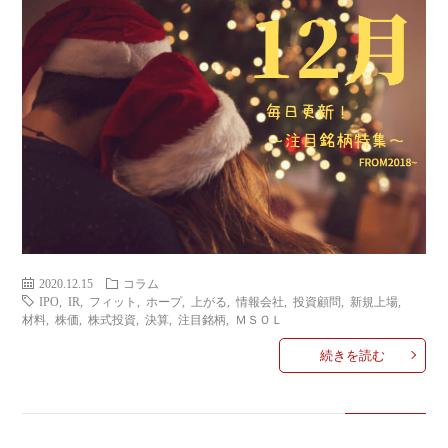
い
合
わ
せ
2020.12.15
コラム
IPO
,
IR
,
フィット
,
ホープ
,
上がる
,
情報会社
,
投資顧問
,
新規上場
,
材料
,
株価
,
株式投資
,
決算
,
注目銘柄
,
ＭＳＯＬ
続きを読む