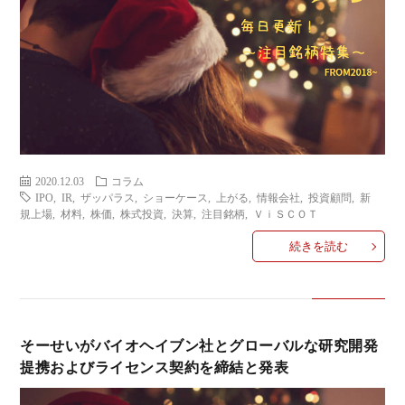
2020.12.03
コラム
IPO
,
IR
,
ザッパラス
,
ショーケース
,
上がる
,
情報会社
,
投資顧問
,
新
規上場
,
材料
,
株価
,
株式投資
,
決算
,
注目銘柄
,
ＶｉＳＣＯＴ
続きを読む
そーせいがバイオヘイブン社とグローバルな研究開発
提携およびライセンス契約を締結と発表