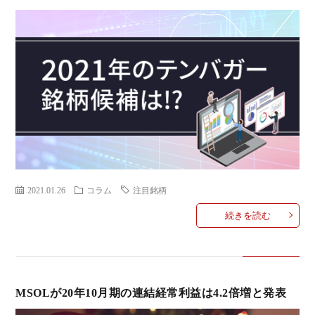
ミ
当に
済
用
コラ
げる
み
語
式投
一
辞
サー
覧
典
F
ス
2021.01.26
コラム
注目銘柄
続きを読む
お
問
MSOLが20年10月期の連結経常利益は4.2倍増と発表