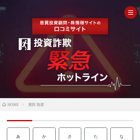
HOM
最
新
の
【202
HOME
濱田 智彦
口
年最
検
コ
新】
証
株
あ
か
さ
た
な