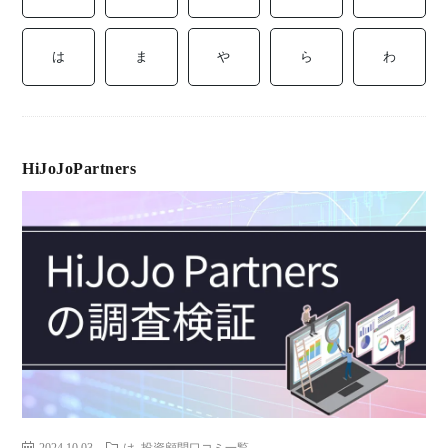
ミ
当に
済
用
コラ
は
ま
や
ら
わ
げる
み
語
式投
一
辞
HiJoJoPartners
サー
覧
典
F
ス
お
問
2024.10.03
は
投資顧問口コミ一覧