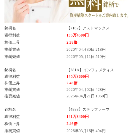
銘柄名
【7162】アストマックス
獲得利益
135万4500円
株価上昇
2.38倍
推奨買値
2026年04月30日 218円
推奨売値
2026年05月11日 519円
銘柄名
【281A】インフォメティス
獲得利益
145万3600円
株価上昇
2.48倍
推奨買値
2026年04月02日 428円
推奨売値
2026年04月21日 1060円
銘柄名
【4888】ステラファーマ
獲得利益
141万8400円
株価上昇
2.46倍
推奨買値
2026年03月16日 404円