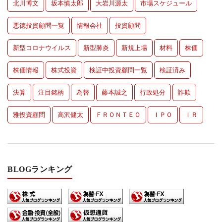
北川博文
坂本慎太郎
大岩川源太
市場スケジュール
悪徳投資顧問一覧
情報会社
投資顧問
新型コロナウイルス
新型肺炎
新規上場
材料
株価
株価情報
株式投資
検証中投資顧問一覧
検証済み
決算
注目銘柄
為替
藤本誠之
行政処分
詐欺
雅投資顧問
高沢健太
ＦＲＯＮＴＥＯ
ＩＰＯ
ＩＲ
BLOGランキング