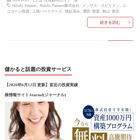
い
HiJoJo Partners
,
HiJoJo Partners株式会社
,
メンザス・スピリドン
,
ユ
ニコーン投資
,
上場パートナーズ
,
検証済み
,
濱田 智彦
,
秋山 典文
合
続きを読む
わ
せ
儲かると話題の投資サービス
【2026年6
月12
日 更新】直近の投資実績
株情報サイトJournal(ジャーナル)