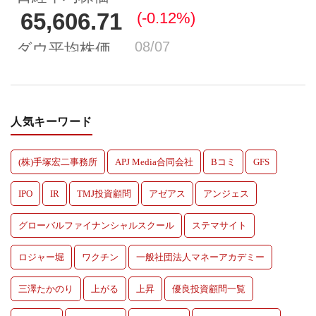
人気キーワード
(株)手塚宏二事務所
APJ Media合同会社
Bコミ
GFS
IPO
IR
TMJ投資顧問
アゼアス
アンジェス
グローバルファイナンシャルスクール
ステマサイト
ロジャー堀
ワクチン
一般社団法人マネーアカデミー
三澤たかのり
上がる
上昇
優良投資顧問一覧