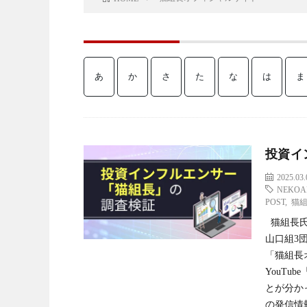
あ
か
さ
た
な
は
ま
投資イ
2025.03.
NEKOA
POST
,
猫
猫組長氏
山口組3
「猫組長
YouT
とが分か
の発信情