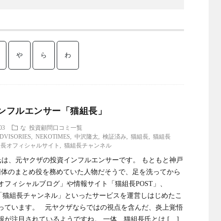
や
ら
わ
ンフルエンサー「猫組長」
03
な
投資顧問口コミ一覧
DVISORIES
,
NEKOTIMES
,
中沢隆太
,
検証済み
,
猫組長
,
猫組長
組長オフィシャルサイト
,
猫組長チャンネル
は、元ヤクザの投資インフルエンサーです。 もともと神戸
団体のまとめ役を務めていた人物だそうで、足を洗ってから
オフィシャルブログ」や情報サイト「猫組長POST」、
ube「猫組長チャンネル」といったサービスを運営しはじめたこ
っています。 元ヤクザならではの視点を含んだ、炎上覚悟
報が注目されているようですね。 一体、猫組長氏とは […]