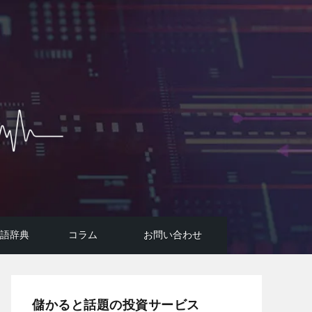
用語辞典
コラム
お問い合わせ
投資広告詐欺に要注意！
コラム
FIREのはじめ方
AI投資システムについて
悪質投資詐欺サイトの手口
儲かると話題の投資サービス