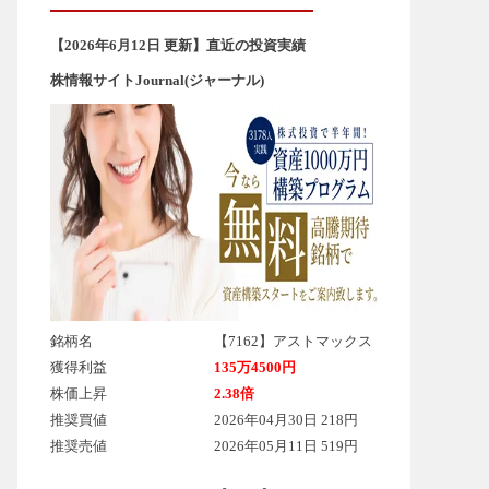
【2026年6
月12
日 更新】直近の投資実績
株情報サイトJournal(ジャーナル)
銘柄名
【7162】アストマックス
獲得利益
135万4500円
株価上昇
2.38倍
推奨買値
2026年04月30日 218円
推奨売値
2026年05月11日 519円