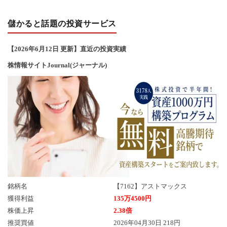
い
儲かると話題の投資サービス
合
【2026年6
月12
日 更新】直近の投資実績
わ
株情報サイトJournal(ジャーナル)
せ
銘柄名
【7162】アストマックス
獲得利益
135万4500円
株価上昇
2.38倍
推奨買値
2026年04月30日 218円