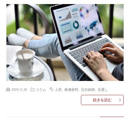
ミ
当に
済
用
コラ
げる
み
語
式投
一
辞
サー
覧
典
F
ス
2019.11.26
コラム
上昇
,
株価材料
,
注目銘柄
,
見通し
続きを読む
お
問