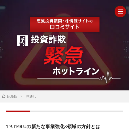
HOM
最
新
の
【202
HOME
見通し
口
年最
検
コ
新】
証
株
TATERUの新たな事業強化3領域の方針とは