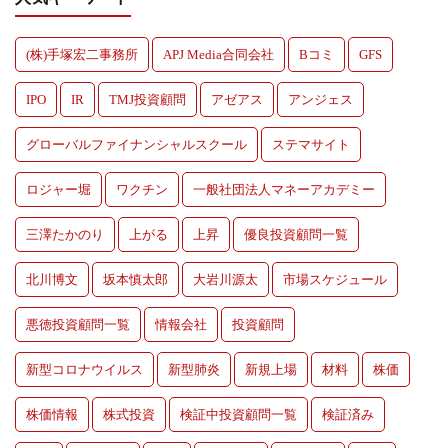
(株)手塚宏二事務所
APJ Media合同会社
Bコミ
GFS
IPO
IR
TMJ投資顧問
アゼアス
アンジェス
グローバルファイナンシャルスクール
ステマサイト
ロジャー堀
ワクチン
一般社団法人マネーアカデミー
三澤たかのり
上がる
上昇
優良投資顧問一覧
北川博文
坂本慎太郎
大岩川源太
市場スケジュール
悪徳投資顧問一覧
情報会社
投資顧問
新型コロナウイルス
新型肺炎
新規上場
材料
株価
株価情報
株式投資
検証中投資顧問一覧
検証済み