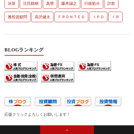
決算
注目銘柄
為替
藤本誠之
行政処分
詐欺
雅投資顧問
高沢健太
ＦＲＯＮＴＥＯ
ＩＰＯ
ＩＲ
BLOGランキング
応援クリックよろしくお願いします！