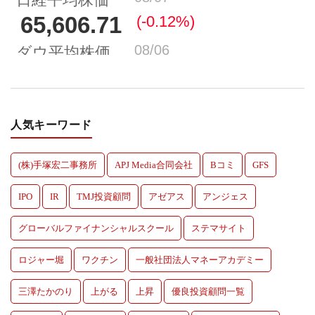
人気キーワード
(株)手塚宏二事務所
APJ Media合同会社
Bコミ
GFS
IPO
IR
TMJ投資顧問
アゼアス
アンジェス
グローバルファイナンシャルスクール
ステマサイト
ロジャー堀
ワクチン
一般社団法人マネーアカデミー
三澤たかのり
上がる
上昇
優良投資顧問一覧