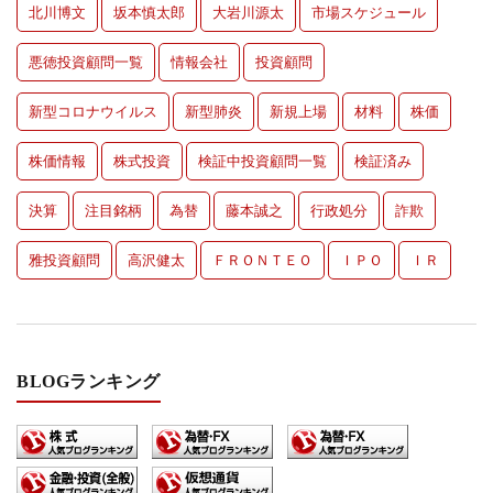
北川博文
坂本慎太郎
大岩川源太
市場スケジュール
悪徳投資顧問一覧
情報会社
投資顧問
新型コロナウイルス
新型肺炎
新規上場
材料
株価
株価情報
株式投資
検証中投資顧問一覧
検証済み
決算
注目銘柄
為替
藤本誠之
行政処分
詐欺
雅投資顧問
高沢健太
ＦＲＯＮＴＥＯ
ＩＰＯ
ＩＲ
BLOGランキング