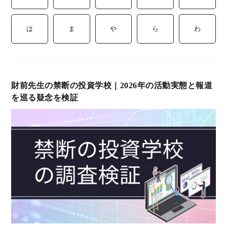
ミ
当に
済
用
コラ
は
ま
や
ら
わ
げる
み
語
式投
一
辞
財前先生の禁断の投資学校｜2026年の活動実態と報道
サー
覧
典
を巡る疑念を検証
F
ス
お
問