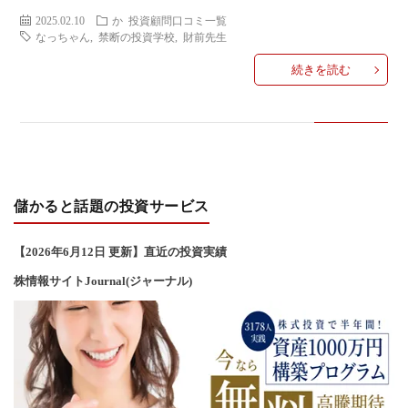
い
2025.02.10
か
投資顧問口コミ一覧
なっちゃん
,
禁断の投資学校
,
財前先生
合
続きを読む
わ
せ
儲かると話題の投資サービス
【2026年6
月12
日 更新】直近の投資実績
株情報サイトJournal(ジャーナル)