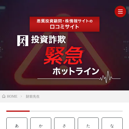
HOM
最
新
の
【202
HOME
財前先生
口
年最
検
コ
新】
証
株
あ
か
さ
た
な