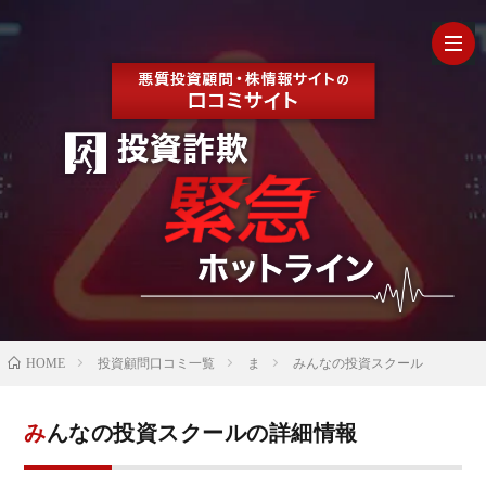
HOM
最
新
の
【202
HOME
投資顧問口コミ一覧
ま
みんなの投資スクール
口
年最
検
みんなの投資スクールの詳細情報
コ
新】
証
株