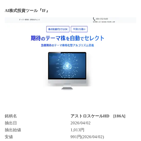
AI株式投資ツール『IF』
銘柄名
アストロスケールHD [186A]
抽出日
2026/04/02
抽出始値
1,013円
安値
991円(2026/04/02)