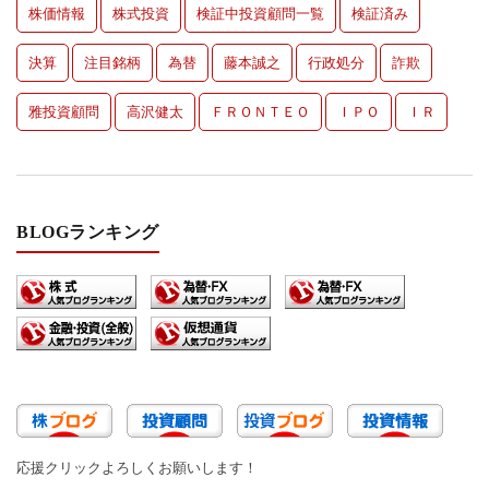
株価情報
株式投資
検証中投資顧問一覧
検証済み
決算
注目銘柄
為替
藤本誠之
行政処分
詐欺
雅投資顧問
高沢健太
ＦＲＯＮＴＥＯ
ＩＰＯ
ＩＲ
BLOGランキング
応援クリックよろしくお願いします！