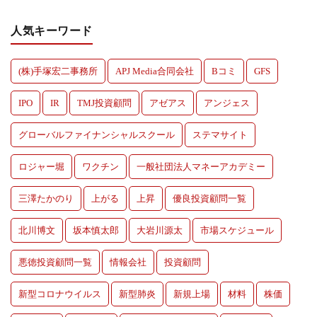
人気キーワード
(株)手塚宏二事務所
APJ Media合同会社
Bコミ
GFS
IPO
IR
TMJ投資顧問
アゼアス
アンジェス
グローバルファイナンシャルスクール
ステマサイト
ロジャー堀
ワクチン
一般社団法人マネーアカデミー
三澤たかのり
上がる
上昇
優良投資顧問一覧
北川博文
坂本慎太郎
大岩川源太
市場スケジュール
悪徳投資顧問一覧
情報会社
投資顧問
新型コロナウイルス
新型肺炎
新規上場
材料
株価