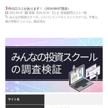
ミ
当に
済
用
コラ
3
件の口コミがあります！（2026/08/07現在）
2021.09.16
更新 2024.10.30
ま
投資顧問口コミ一覧
みんなの投資スクール
,
ジャパンインベストメントスクール
,
中勇人
,
げる
み
語
株の学校ドットコム
,
検証済み
式投
一
辞
サー
覧
典
F
ス
お
問
サイト名