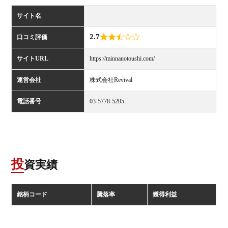
サイト名
2.7
口コミ評価
サイトURL
https://minnanotoushi.com/
運営会社
株式会社Revival
電話番号
03-5778-5205
投資実績
銘柄コード
騰落率
獲得利益