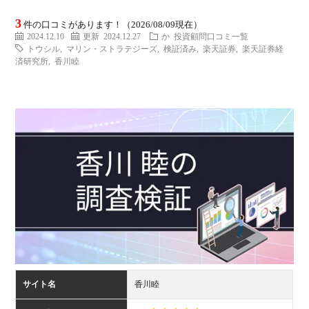
ミ
当に
済
用
コラ
3
件の口コミがあります！（2026/08/09現在）
2024.12.10
更新 2024.12.27
か
投資顧問口コミ一覧
トウシル
,
マリン・ストラテジーズ
,
検証済み
,
楽天証券
,
楽天証券経
げる
み
語
済研究所
,
香川睦
式投
一
辞
サー
覧
典
F
ス
お
問
サイト名
香川睦