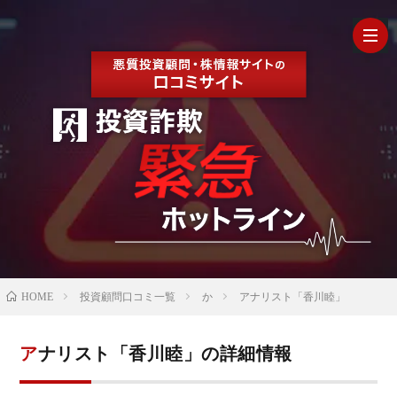
HOM
最
新
の
【202
HOME
投資顧問口コミ一覧
か
アナリスト「香川睦」
口
年最
検
アナリスト「香川睦」の詳細情報
コ
新】
証
株