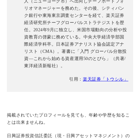
人（ニューヨーク市）へ出向しチーフポートフォ
リオマネージャーを務めた。その後、シティバン
ク銀行や東海東京調査センターを経て、楽天証券
経済研究所チーフグローバルストラテジストを歴
任。2024年9月に独立し、米国市場動向の分析や投
資教育の啓蒙に務めている。中央大学経済学部国
際経済学科卒。日本証券アナリスト協会認定アナ
リスト（CMA）。著書に「入門 グローバル分散投
資―これから始める資産運用50のとびら」（共著/
東洋経済新報社）。
引用：
楽天証券「トウシル」
掲載されていたプロフィールを見ても、年齢や学歴を知るこ
とは出来ませんね。
日興証券投資信託委託（現・日興アセットマネジメント）の