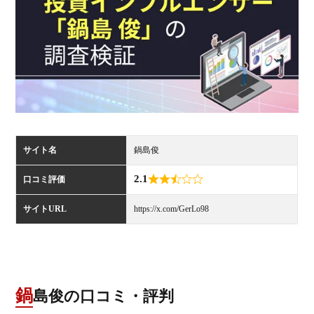
サイト名
鍋島俊
2.1
口コミ評価
サイトURL
https://x.com/GerLo98
鍋島俊の口コミ・評判