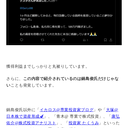
獲得利益までしっかりと丸被りしています。
さらに、
この内容で紹介されているのは鍋島俊氏だけじゃな
い
ことも発覚しています。
鍋島俊氏以外に「
イカロス@専業投資家ブログ
」や「
大塚@
日本株で資産形成🍆
」、「青木@ 専業で株式投資」、「
康弘
佑介@株式投資アナリスト
」、「
投資家 たくうみ
」といった