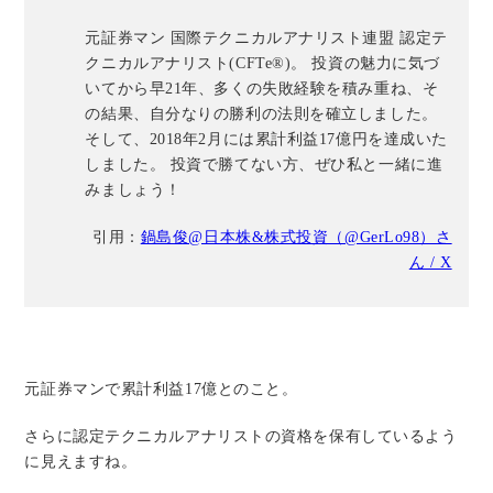
元証券マン 国際テクニカルアナリスト連盟 認定テ
クニカルアナリスト(CFTe®)。 投資の魅力に気づ
いてから早21年、多くの失敗経験を積み重ね、そ
の結果、自分なりの勝利の法則を確立しました。
そして、2018年2月には累計利益17億円を達成いた
しました。 投資で勝てない方、ぜひ私と一緒に進
みましょう！
引用：
鍋島俊@日本株&株式投資（@GerLo98）さ
ん / X
元証券マンで累計利益17億とのこと。
さらに認定テクニカルアナリストの資格を保有しているよう
に見えますね。