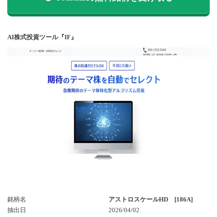
AI株式投資ツール『IF』
銘柄名
アストロスケールHD [186A]
抽出日
2026/04/02