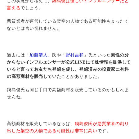
この状況から考えて、
鍋島俊は怪しいインフルエンサーだと
言える
でしょう。
悪質業者が運営している架空の人物である可能性もまったく
ないとは言い切れません。
過去には「
加藤清人
」氏や「
野村吉和
」氏といった
素性の分
からないインフルエンサーが公式LINEにて株情報を提供して
いると言ってお友だち登録を促し、登録済みの投資家に有料
の高額商材を販売していた
ことがありました。
鍋島俊氏も同じ手口で高額商材を販売しているのかもしれま
せんね。
高額商材を販売しているならば、
鍋島俊氏が悪質業者の創り
出した架空の人物である可能性は非常に高い
です。