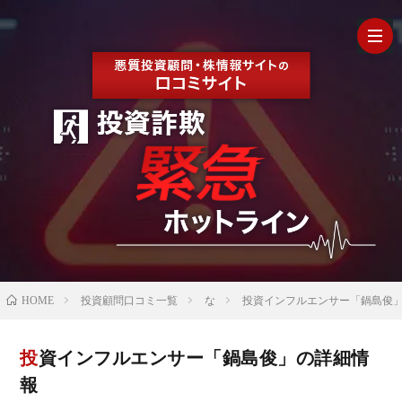
HOM
最
新
の
【202
HOME
投資顧問口コミ一覧
な
投資インフルエンサー「鍋島俊
口
年最
検
投資インフルエンサー「鍋島俊」の詳細情
コ
新】
証
株
報