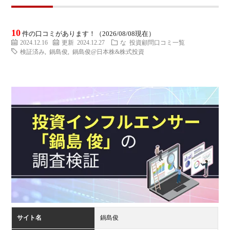
ミ
当に
済
用
コラ
10
件の口コミがあります！（2026/08/08現在）
げる
み
語
2024.12.16
更新 2024.12.27
な
投資顧問口コミ一覧
検証済み
,
鍋島俊
,
鍋島俊@日本株&株式投資
式投
一
辞
サー
覧
典
F
ス
お
問
サイト名
鍋島俊