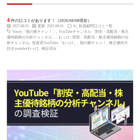
ミ
当に
済
用
コラ
4
件の口コミがあります！（2026/08/08現在）
げる
み
語
2025.08.01
更新 2025.08.01
わ
投資顧問口コミ一覧
Voicey「朝の株チャン！」
,
YouTubeチャンネル「割安・高配当・株主
優待銘柄の分析チャンネル」
,
わっけ
,
割安・高配当・株主優待銘柄の分
式投
一
辞
析チャンネル
,
投資系YouTuber「わっけ」
,
朝の株チャン！
,
株主優待大
好きyoutuberわっけ
,
検証済み
サー
覧
典
F
ス
お
問