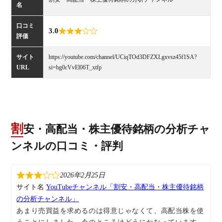
名
口コミ
3.0
評価
サイト
https://youtube.com/channel/UCiqTOd3DFZXLgxvsz45f1SA?
URL
si=bg0cVvEl06T_xtfp
割安・高配当・株主優待銘柄の分析チャ
ンネルの口コミ・評判
2026年2月25日
サイト名
YouTubeチャンネル「割安・高配当・株主優待銘柄
の分析チャンネル」
あまり売買益を求めるのは得意じゃなくて、高配当株を使