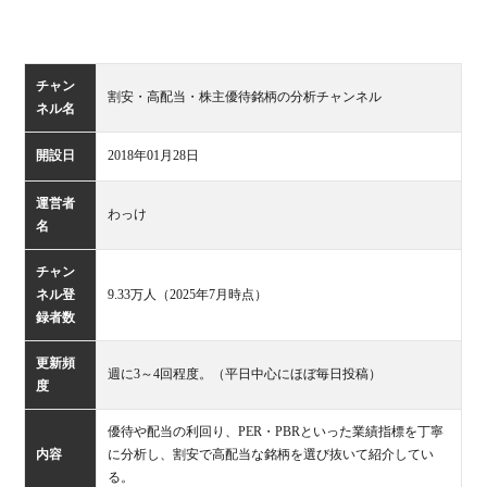
チャン
割安・高配当・株主優待銘柄の分析チャンネル
ネル名
開設日
2018年01月28日
運営者
わっけ
名
チャン
ネル登
9.33万人（2025年7月時点）
録者数
更新頻
週に3～4回程度。（平日中心にほぼ毎日投稿）
度
優待や配当の利回り、PER・PBRといった業績指標を丁寧
内容
に分析し、割安で高配当な銘柄を選び抜いて紹介してい
る。