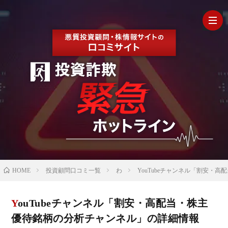
HOM
最
新
の
【202
HOME
投資顧問口コミ一覧
わ
YouTubeチャンネル「割安・
口
年最
検
YouTubeチャンネル「割安・高配当・株主
コ
新】
証
株
優待銘柄の分析チャンネル」の詳細情報