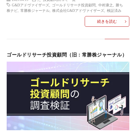
い
G&Dアドヴァイザーズ
,
ゴールドリサーチ投資顧問
,
中村康之
,
勝ち
株ナビ
,
常勝株ジャーナル
,
株式会社G&Dアドヴァイザーズ
,
検証済み
合
続きを読む
わ
せ
ゴールドリサーチ投資顧問（旧：常勝株ジャーナル）