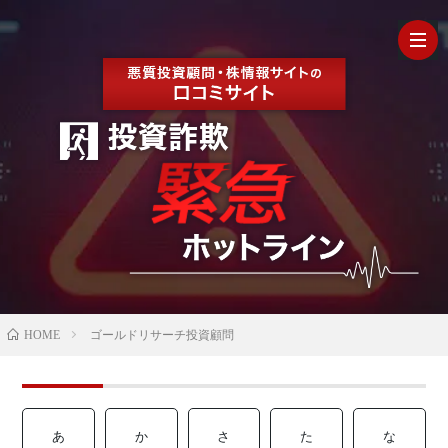
HOM
最
新
の
【202
HOME
ゴールドリサーチ投資顧問
口
年最
検
コ
新】
証
株
あ
か
さ
た
な