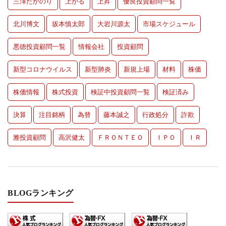
三澤たかのり
上がる
上昇
優良投資顧問一覧
北川博文
坂本慎太郎
大岩川源太
市場スケジュール
悪徳投資顧問一覧
情報会社
投資顧問
新型コロナウイルス
新型肺炎
新規上場
材料
株価
株価情報
株式投資
検証中投資顧問一覧
検証済み
決算
注目銘柄
為替
藤本誠之
行政処分
詐欺
雅投資顧問
高沢健太
ＦＲＯＮＴＥＯ
ＩＰＯ
ＩＲ
BLOGランキング