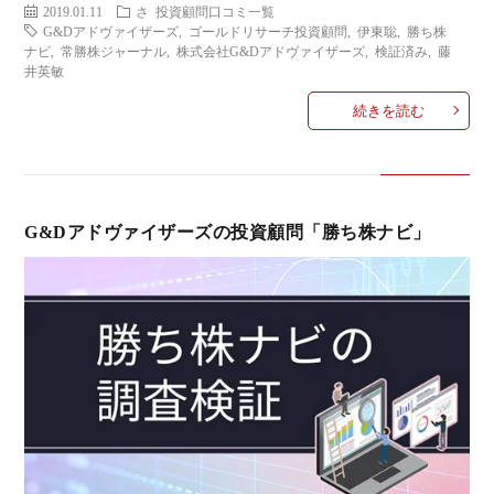
2019.01.11
さ
投資顧問口コミ一覧
G&Dアドヴァイザーズ
,
ゴールドリサーチ投資顧問
,
伊東聡
,
勝ち株
ナビ
,
常勝株ジャーナル
,
株式会社G&Dアドヴァイザーズ
,
検証済み
,
藤
井英敏
続きを読む
G&Dアドヴァイザーズの投資顧問「勝ち株ナビ」