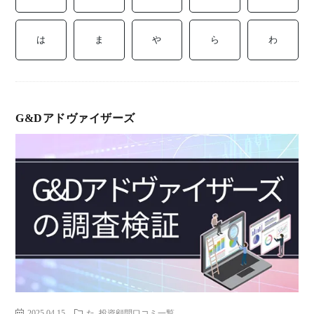
ミ
当に
済
用
コラ
は
ま
や
ら
わ
げる
み
語
式投
一
辞
G&Dアドヴァイザーズ
サー
覧
典
F
ス
お
問
2025.04.15
た
投資顧問口コミ一覧