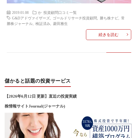
2019.01.08
か
投資顧問口コミ一覧
G&Dアドヴァイザーズ
,
ゴールドリサーチ投資顧問
,
勝ち株ナビ
,
常
勝株ジャーナル
,
検証済み
,
菱田雅生
続きを読む
儲かると話題の投資サービス
【2026年6
月12
日 更新】直近の投資実績
株情報サイトJournal(ジャーナル)