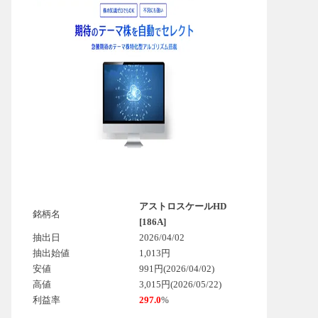
アストロスケールHD
銘柄名
[186A]
抽出日
2026/04/02
抽出始値
1,013円
安値
991円(2026/04/02)
高値
3,015円(2026/05/22)
利益率
297.0
%