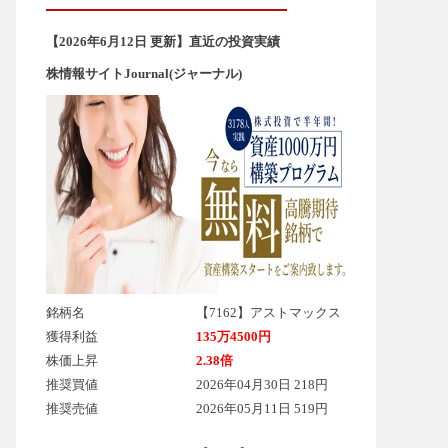
【2026年6
月12
日 更新】直近の投資実績
株情報サイトJournal(ジャーナル)
銘柄名
【7162】アストマックス
獲得利益
135万4500円
株価上昇
2.38倍
推奨買値
2026年04月30日 218円
推奨売値
2026年05月11日 519円