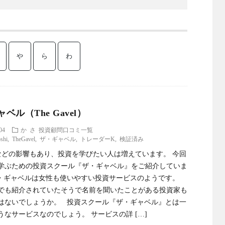
や
ら
わ
ベル（The Gavel）
04
か
さ
投資顧問口コミ一覧
shi
,
TheGavel
,
ザ・ギャベル
,
トレーダーK
,
検証済み
どの影響もあり、投資を学びたい人は増えています。 今回
学ぶための投資スクール『ザ・ギャベル』をご紹介していま
・ギャベルは女性も使いやすい投資サービスのようです。
でも紹介されていたそうで名前を聞いたことがある投資家も
はないでしょうか。 投資スクール『ザ・ギャベル』とは一
うなサービスなのでしょう。 サービスの詳 […]