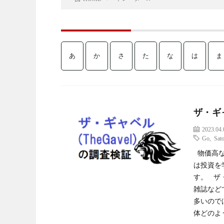
あ
か
さ
た
な
は
ま
ザ・ギャ
2023.04.
Go
,
Sato
物価高な
は投資を
す。 ザ
雑誌など
多いので
体どのよ