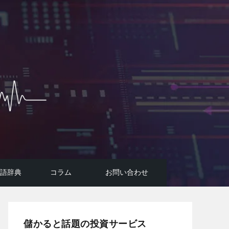
用語辞典
コラム
お問い合わせ
投資広告詐欺に要注意！
コラム
FIREのはじめ方
AI投資システムについて
悪質投資詐欺サイトの手口
儲かると話題の投資サービス