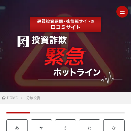
HOM
最
新
の
【202
HOME
分散投資
口
年最
検
コ
新】
証
株
あ
か
さ
た
な