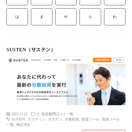
ミ
当に
済
用
コラ
は
ま
や
ら
わ
げる
み
語
式投
一
辞
SUSTEN（サステン）
サー
覧
典
F
ス
お
2021.11.22
さ
投資顧問口コミ一覧
SUSTEN
,
サスティン
,
サステン
,
分散投資
,
投資ツール
,
投資ツール
問
一覧
,
検証済み