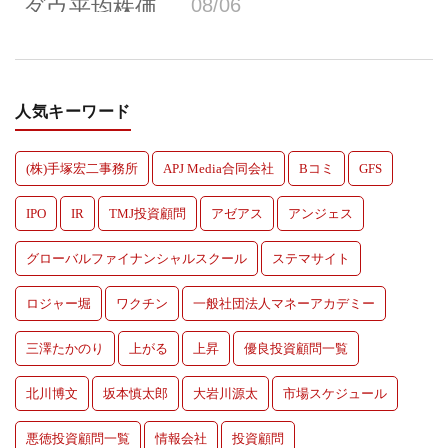
人気キーワード
(株)手塚宏二事務所
APJ Media合同会社
Bコミ
GFS
IPO
IR
TMJ投資顧問
アゼアス
アンジェス
グローバルファイナンシャルスクール
ステマサイト
ロジャー堀
ワクチン
一般社団法人マネーアカデミー
三澤たかのり
上がる
上昇
優良投資顧問一覧
北川博文
坂本慎太郎
大岩川源太
市場スケジュール
悪徳投資顧問一覧
情報会社
投資顧問