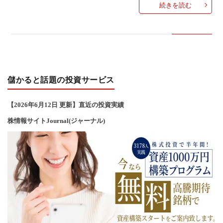
続きを読む
い
合
わ
儲かると話題の投資サービス
せ
【2026年6
月12
日 更新】直近の投資実績
株情報サイトJournal(ジャーナル)