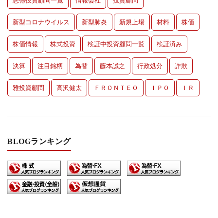
悪徳投資顧問一覧
情報会社
投資顧問
新型コロナウイルス
新型肺炎
新規上場
材料
株価
株価情報
株式投資
検証中投資顧問一覧
検証済み
決算
注目銘柄
為替
藤本誠之
行政処分
詐欺
雅投資顧問
高沢健太
ＦＲＯＮＴＥＯ
ＩＰＯ
ＩＲ
BLOGランキング