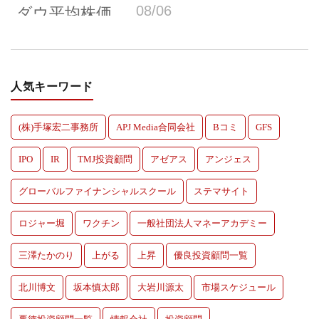
人気キーワード
(株)手塚宏二事務所
APJ Media合同会社
Bコミ
GFS
IPO
IR
TMJ投資顧問
アゼアス
アンジェス
グローバルファイナンシャルスクール
ステマサイト
ロジャー堀
ワクチン
一般社団法人マネーアカデミー
三澤たかのり
上がる
上昇
優良投資顧問一覧
北川博文
坂本慎太郎
大岩川源太
市場スケジュール