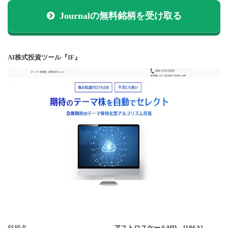
Journalの無料銘柄を受け取る
AI株式投資ツール『IF』
銘柄名
アストロスケールHD [186A]