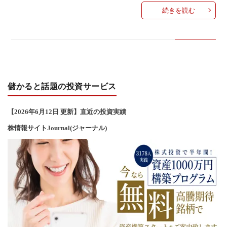
い
続きを読む
合
わ
儲かると話題の投資サービス
せ
【2026年6
月12
日 更新】直近の投資実績
株情報サイトJournal(ジャーナル)