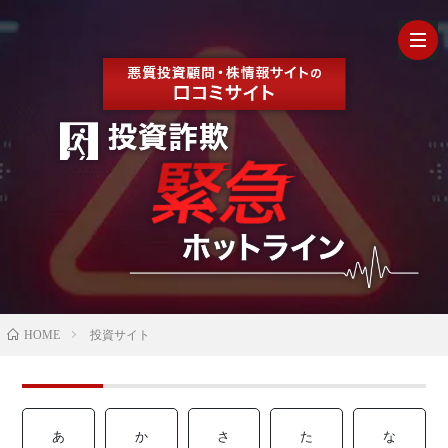
HOM
最
新
の
【202
HOME
投資サイト
口
年最
検
コ
新】
証
株
あ
か
さ
た
な