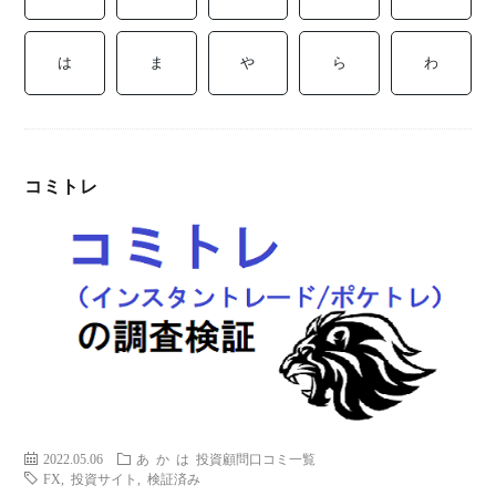
ミ
当に
済
用
コラ
は
ま
や
ら
わ
げる
み
語
式投
一
辞
コミトレ
サー
覧
典
F
ス
お
問
2022.05.06
あ
か
は
投資顧問口コミ一覧
FX
,
投資サイト
,
検証済み