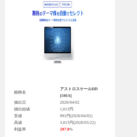
アストロスケールHD
銘柄名
[186A]
抽出日
2026/04/02
抽出始値
1,013円
安値
991円(2026/04/02)
高値
3,015円(2026/05/22)
利益率
297.0
%