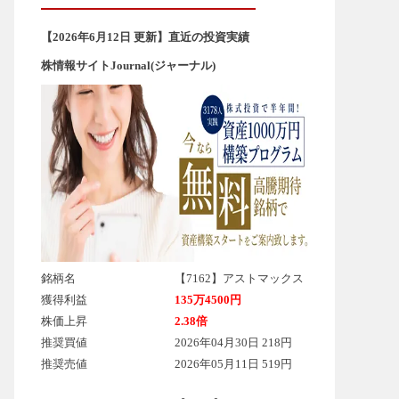
【2026年6
月12
日 更新】直近の投資実績
株情報サイトJournal(ジャーナル)
銘柄名
【7162】アストマックス
獲得利益
135万4500円
株価上昇
2.38倍
推奨買値
2026年04月30日 218円
推奨売値
2026年05月11日 519円