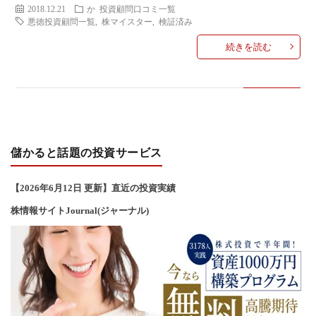
2018.12.21
か
投資顧問口コミ一覧
い
悪徳投資顧問一覧
,
株マイスター
,
検証済み
続きを読む
合
わ
せ
儲かると話題の投資サービス
【2026年6
月12
日 更新】直近の投資実績
株情報サイトJournal(ジャーナル)