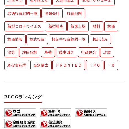
北川博文
坂本慎太郎
大岩川源太
市場スケジュール
悪徳投資顧問一覧
情報会社
投資顧問
新型コロナウイルス
新型肺炎
新規上場
材料
株価
株価情報
株式投資
検証中投資顧問一覧
検証済み
決算
注目銘柄
為替
藤本誠之
行政処分
詐欺
雅投資顧問
高沢健太
ＦＲＯＮＴＥＯ
ＩＰＯ
ＩＲ
BLOGランキング