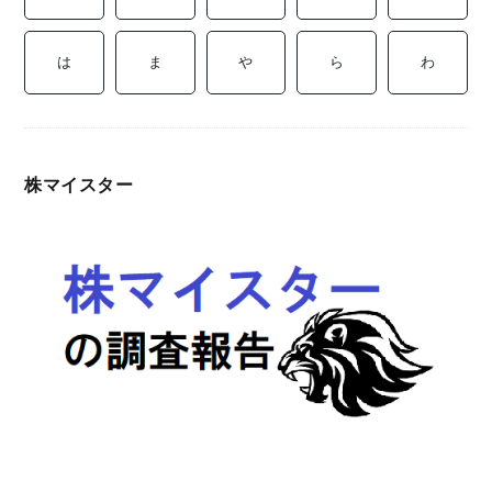
ミ
当に
済
用
コラ
は
ま
や
ら
わ
げる
み
語
式投
一
辞
株マイスター
サー
覧
典
F
ス
お
問