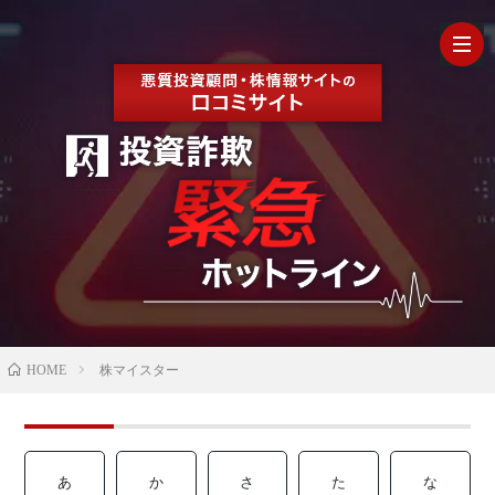
HOM
最
新
の
【202
HOME
株マイスター
口
年最
検
コ
新】
証
株
あ
か
さ
た
な