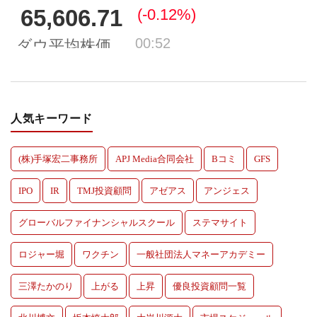
人気キーワード
(株)手塚宏二事務所
APJ Media合同会社
Bコミ
GFS
IPO
IR
TMJ投資顧問
アゼアス
アンジェス
グローバルファイナンシャルスクール
ステマサイト
ロジャー堀
ワクチン
一般社団法人マネーアカデミー
三澤たかのり
上がる
上昇
優良投資顧問一覧