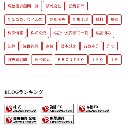
悪徳投資顧問一覧
情報会社
投資顧問
新型コロナウイルス
新型肺炎
新規上場
材料
株価
株価情報
株式投資
検証中投資顧問一覧
検証済み
決算
注目銘柄
為替
藤本誠之
行政処分
詐欺
雅投資顧問
高沢健太
ＦＲＯＮＴＥＯ
ＩＰＯ
ＩＲ
BLOGランキング