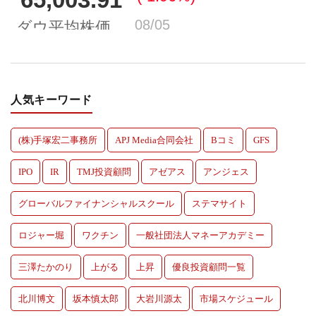
人気キーワード
(株)手塚宏二事務所
APJ Media合同会社
Bコミ
GFS
IPO
IR
TMJ投資顧問
アゼアス
アンジェス
グローバルファイナンシャルスクール
ステマサイト
ロジャー堀
ワクチン
一般社団法人マネーアカデミー
三澤たかのり
上がる
上昇
優良投資顧問一覧
北川博文
坂本慎太郎
大岩川源太
市場スケジュール