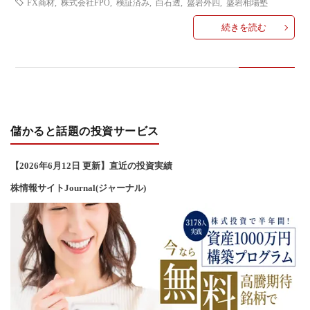
FX商材
,
株式会社FPO
,
検証済み
,
白石透
,
盛岩外四
,
盛岩相場塾
い
続きを読む
合
わ
せ
儲かると話題の投資サービス
【2026年6
月12
日 更新】直近の投資実績
株情報サイトJournal(ジャーナル)