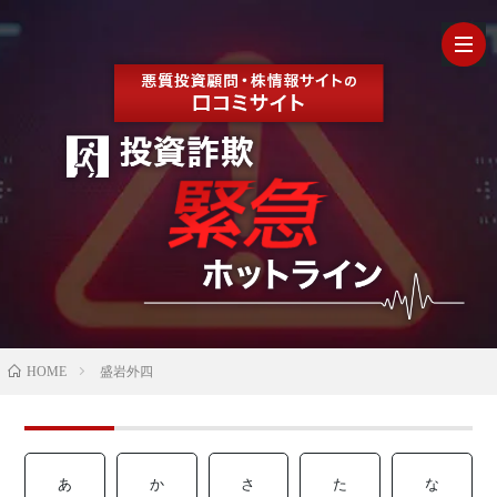
HOM
最
新
の
【202
HOME
盛岩外四
口
年最
検
コ
新】
証
株
あ
か
さ
た
な