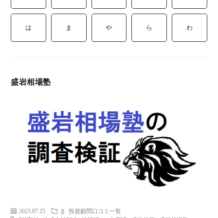
ミ
当に
済
用
コラ
は
ま
や
ら
わ
げる
み
語
式投
一
辞
盛岩相場塾
サー
覧
典
F
ス
お
問
2023.07.25
ま
投資顧問口コミ一覧