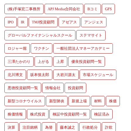
(株)手塚宏二事務所
APJ Media合同会社
Bコミ
GFS
IPO
IR
TMJ投資顧問
アゼアス
アンジェス
グローバルファイナンシャルスクール
ステマサイト
ロジャー堀
ワクチン
一般社団法人マネーアカデミー
三澤たかのり
上がる
上昇
優良投資顧問一覧
北川博文
坂本慎太郎
大岩川源太
市場スケジュール
悪徳投資顧問一覧
情報会社
投資顧問
新型コロナウイルス
新型肺炎
新規上場
材料
株価
株価情報
株式投資
検証中投資顧問一覧
検証済み
決算
注目銘柄
為替
藤本誠之
行政処分
詐欺