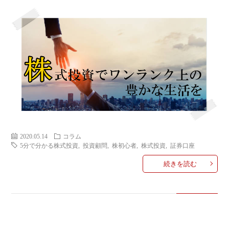
ミ
当に
済
用
コラ
げる
み
語
式投
一
辞
サー
覧
典
F
ス
2020.05.14
コラム
5分で分かる株式投資
,
投資顧問
,
株初心者
,
株式投資
,
証券口座
続きを読む
お
問