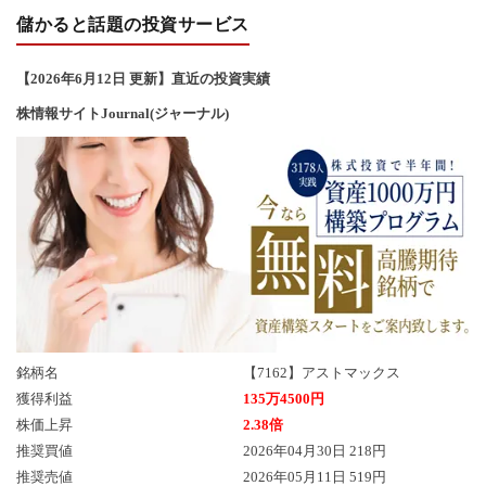
い
儲かると話題の投資サービス
合
【2026年6
月12
日 更新】直近の投資実績
株情報サイトJournal(ジャーナル)
わ
せ
銘柄名
【7162】アストマックス
獲得利益
135万4500円
株価上昇
2.38倍
推奨買値
2026年04月30日 218円
推奨売値
2026年05月11日 519円