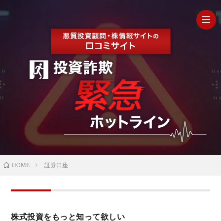
HOM
最
新
の
【202
HOME
証券口座
口
年最
検
コ
新】
証
株
株式投資をもっと知って欲しい