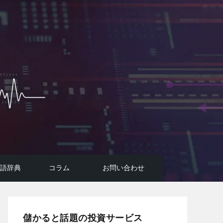
用語辞典
コラム
お問い合わせ
投資広告詐欺に要注意！
コラム
FIREのはじめ方
AI投資システムについて
悪質投資詐欺サイトの手口
儲かると話題の投資サービス