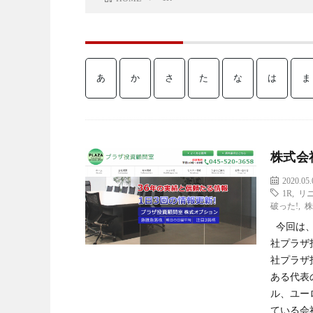
あ
か
さ
た
な
は
ま
株式会
2020.05.
1R
,
リ
破った!
,
株
今回は、
社プラザ
社プラザ
ある代表
ル、ユー
ている会