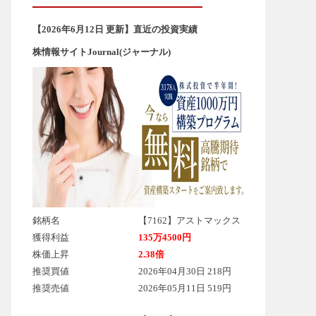
【2026年6
月12
日 更新】直近の投資実績
株情報サイトJournal(ジャーナル)
銘柄名
【7162】アストマックス
獲得利益
135万4500円
株価上昇
2.38倍
推奨買値
2026年04月30日 218円
推奨売値
2026年05月11日 519円