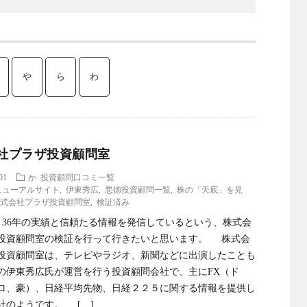
や
ら
わ
社プラザ投資顧問室
01
か
投資顧問口コミ一覧
ニューアルサイト
,
伊東秀広
,
悪徳投資顧問一覧
,
株の「天底」を見
式会社プラザ投資顧問室
,
検証済み
36年の実績と信頼たる情報を発信しているという、株式会
投資顧問室の検証を行って行きたいと思います。 株式会
投資顧問室は、テレビやラジオ、新聞などに出演したことも
の伊東秀広氏が運営を行う投資顧問会社で、主にFX（ド
ロ、豪）、日経平均先物、日経２２５に関する情報を提供し
社のようです。 […]