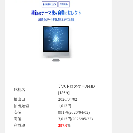
アストロスケールHD
銘柄名
[186A]
抽出日
2026/04/02
抽出始値
1,013円
安値
991円(2026/04/02)
高値
3,015円(2026/05/22)
利益率
297.0
%