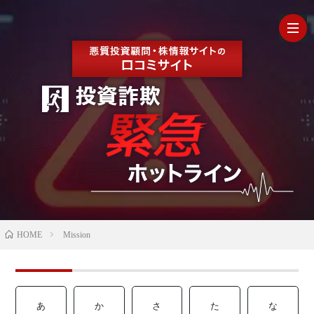
HOM
最
新
の
【202
HOME
Mission
口
年最
検
コ
新】
証
株
あ
か
さ
た
な