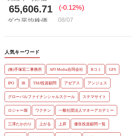
人気キーワード
(株)手塚宏二事務所
APJ Media合同会社
Bコミ
GFS
IPO
IR
TMJ投資顧問
アゼアス
アンジェス
グローバルファイナンシャルスクール
ステマサイト
ロジャー堀
ワクチン
一般社団法人マネーアカデミー
三澤たかのり
上がる
上昇
優良投資顧問一覧