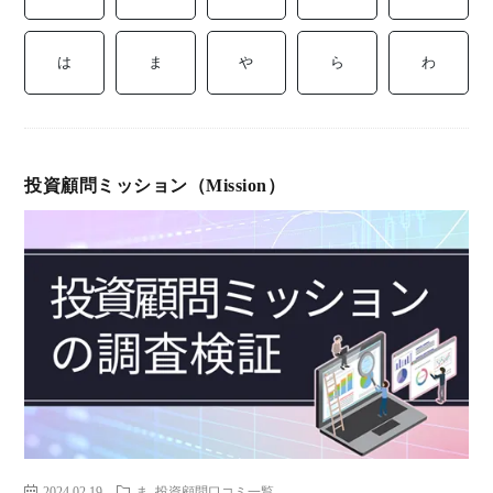
ミ
当に
済
用
コラ
は
ま
や
ら
わ
げる
み
語
式投
一
辞
投資顧問ミッション（Mission）
サー
覧
典
F
ス
お
問
2024.02.19
ま
投資顧問口コミ一覧