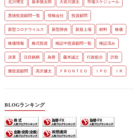
北川博文
坂本慎太郎
大岩川源太
市場スケジュール
悪徳投資顧問一覧
情報会社
投資顧問
新型コロナウイルス
新型肺炎
新規上場
材料
株価
株価情報
株式投資
検証中投資顧問一覧
検証済み
決算
注目銘柄
為替
藤本誠之
行政処分
詐欺
雅投資顧問
高沢健太
ＦＲＯＮＴＥＯ
ＩＰＯ
ＩＲ
BLOGランキング