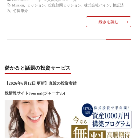
い
Mission
,
ミッション
,
投資顧問ミッション
,
株式会社バイン
,
検証済
み
,
竹岡康介
合
続きを読む
わ
せ
儲かると話題の投資サービス
【2026年6
月12
日 更新】直近の投資実績
株情報サイトJournal(ジャーナル)