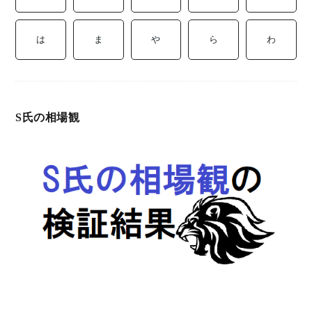
ミ
当に
済
用
コラ
は
ま
や
ら
わ
げる
み
語
式投
一
辞
S氏の相場観
サー
覧
典
F
ス
お
問