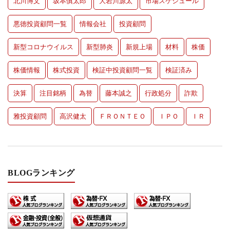
北川博文
坂本慎太郎
大岩川源太
市場スケジュール
悪徳投資顧問一覧
情報会社
投資顧問
新型コロナウイルス
新型肺炎
新規上場
材料
株価
株価情報
株式投資
検証中投資顧問一覧
検証済み
決算
注目銘柄
為替
藤本誠之
行政処分
詐欺
雅投資顧問
高沢健太
ＦＲＯＮＴＥＯ
ＩＰＯ
ＩＲ
BLOGランキング