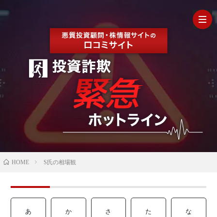
HOM
最
新
の
【202
HOME
S氏の相場観
口
年最
検
コ
新】
証
株
あ
か
さ
た
な