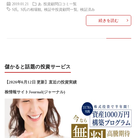
2019.01.21
あ
投資顧問口コミ一覧
い
S氏
,
S氏の相場観
,
検証中投資顧問一覧
,
検証済み
続きを読む
合
わ
せ
儲かると話題の投資サービス
【2026年6
月12
日 更新】直近の投資実績
株情報サイトJournal(ジャーナル)