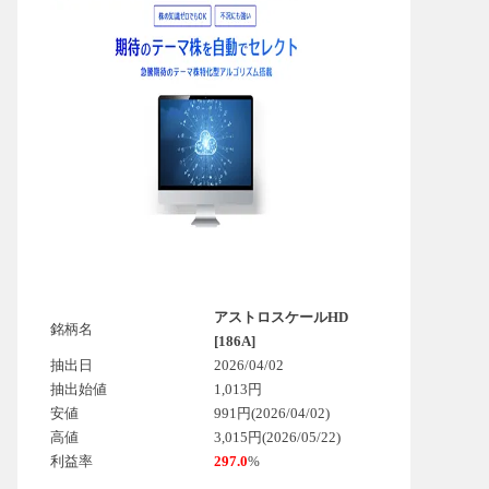
アストロスケールHD
銘柄名
[186A]
抽出日
2026/04/02
抽出始値
1,013円
安値
991円(2026/04/02)
高値
3,015円(2026/05/22)
利益率
297.0
%