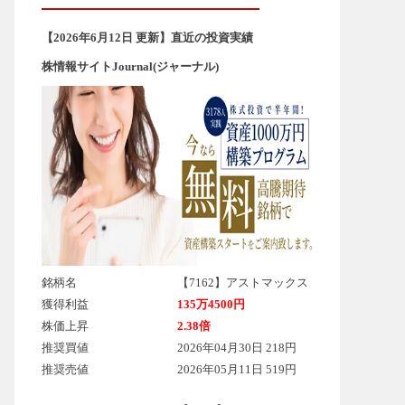
【2026年6
月12
日 更新】直近の投資実績
株情報サイトJournal(ジャーナル)
銘柄名
【7162】アストマックス
獲得利益
135万4500円
株価上昇
2.38倍
推奨買値
2026年04月30日 218円
推奨売値
2026年05月11日 519円