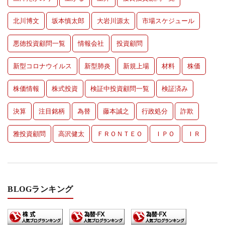
北川博文
坂本慎太郎
大岩川源太
市場スケジュール
悪徳投資顧問一覧
情報会社
投資顧問
新型コロナウイルス
新型肺炎
新規上場
材料
株価
株価情報
株式投資
検証中投資顧問一覧
検証済み
決算
注目銘柄
為替
藤本誠之
行政処分
詐欺
雅投資顧問
高沢健太
ＦＲＯＮＴＥＯ
ＩＰＯ
ＩＲ
BLOGランキング