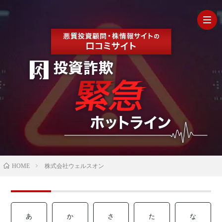
HOM
最
新
の
【202
HOME
株式会社ウェルスオン
口
年最
検
コ
新】
証
株
あ
か
さ
た
な