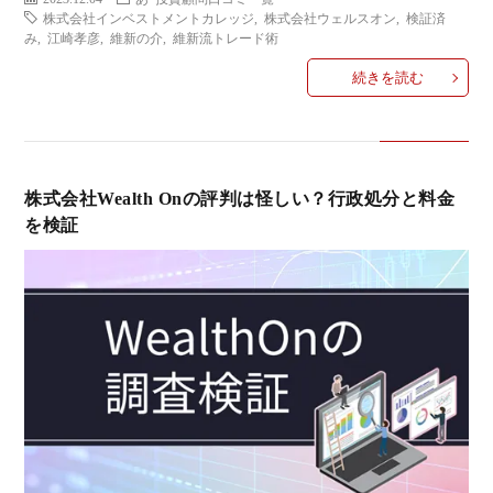
い
株式会社インベストメントカレッジ
,
株式会社ウェルスオン
,
検証済
み
,
江崎孝彦
,
維新の介
,
維新流トレード術
合
続きを読む
わ
せ
株式会社Wealth Onの評判は怪しい？行政処分と料金
を検証