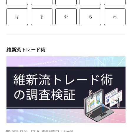
ミ
当に
済
用
コラ
は
ま
や
ら
わ
げる
み
語
式投
一
辞
維新流トレード術
サー
覧
典
F
ス
お
問
2023.12.04
あ
投資顧問口コミ一覧