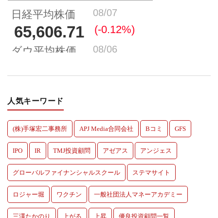
人気キーワード
(株)手塚宏二事務所
APJ Media合同会社
Bコミ
GFS
IPO
IR
TMJ投資顧問
アゼアス
アンジェス
グローバルファイナンシャルスクール
ステマサイト
ロジャー堀
ワクチン
一般社団法人マネーアカデミー
三澤たかのり
上がる
上昇
優良投資顧問一覧