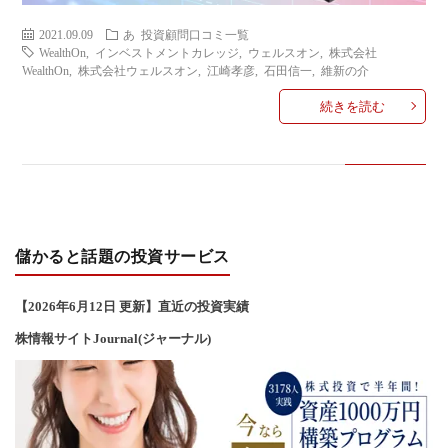
2021.09.09
あ
投資顧問口コミ一覧
WealthOn
,
インベストメントカレッジ
,
ウェルスオン
,
株式会社
WealthOn
,
株式会社ウェルスオン
,
江崎孝彦
,
石田信一
,
維新の介
続きを読む
儲かると話題の投資サービス
【2026年6
月12
日 更新】直近の投資実績
株情報サイトJournal(ジャーナル)