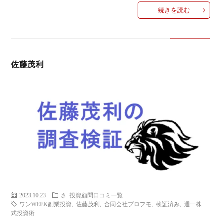
続きを読む
佐藤茂利
2023.10.23
さ
投資顧問口コミ一覧
ワンWEEK副業投資
,
佐藤茂利
,
合同会社プロフモ
,
検証済み
,
週一株
式投資術