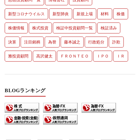
新型コロナウイルス
新型肺炎
新規上場
材料
株価
株価情報
株式投資
検証中投資顧問一覧
検証済み
決算
注目銘柄
為替
藤本誠之
行政処分
詐欺
雅投資顧問
高沢健太
ＦＲＯＮＴＥＯ
ＩＰＯ
ＩＲ
BLOGランキング