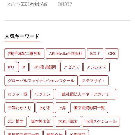
人気キーワード
(株)手塚宏二事務所
APJ Media合同会社
Bコミ
GFS
IPO
IR
TMJ投資顧問
アゼアス
アンジェス
グローバルファイナンシャルスクール
ステマサイト
ロジャー堀
ワクチン
一般社団法人マネーアカデミー
三澤たかのり
上がる
上昇
優良投資顧問一覧
北川博文
坂本慎太郎
大岩川源太
市場スケジュール
悪徳投資顧問一覧
情報会社
投資顧問