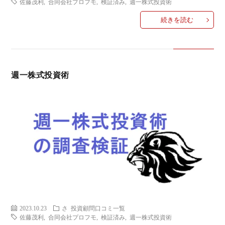
佐藤茂利
,
合同会社プロフモ
,
検証済み
,
週一株式投資術
い
続きを読む
合
わ
週一株式投資術
せ
2023.10.23
さ
投資顧問口コミ一覧
佐藤茂利
,
合同会社プロフモ
,
検証済み
,
週一株式投資術