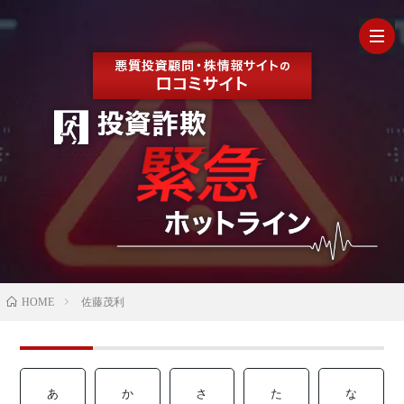
HOM
最
新
の
【202
HOME
佐藤茂利
口
年最
検
コ
新】
証
株
あ
か
さ
た
な