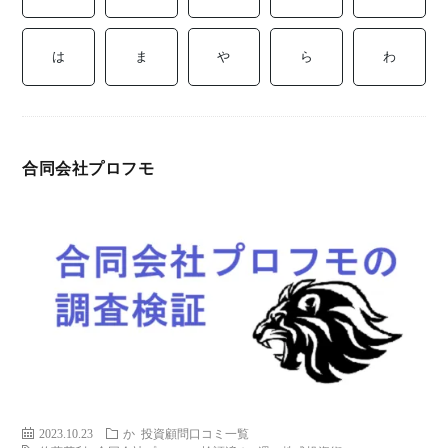
ミ
当に
済
用
コラ
は
ま
や
ら
わ
げる
み
語
式投
一
辞
合同会社プロフモ
サー
覧
典
F
ス
お
問
2023.10.23
か
投資顧問口コミ一覧