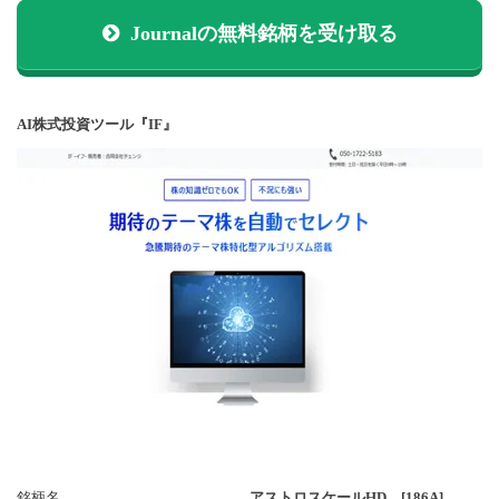
Journalの無料銘柄を受け取る
AI株式投資ツール『IF』
銘柄名
アストロスケールHD [186A]