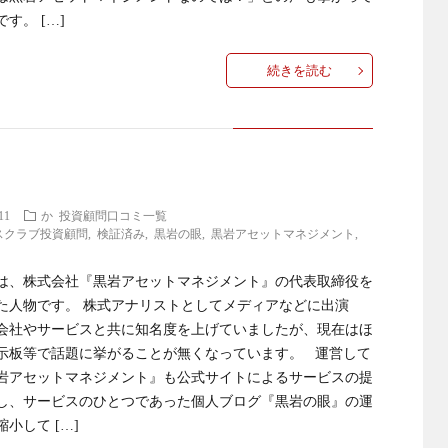
す。 […]
続きを読む
11
か
投資顧問口コミ一覧
スクラブ投資顧問
,
検証済み
,
黒岩の眼
,
黒岩アセットマネジメント
,
は、株式会社『黒岩アセットマネジメント』の代表取締役を
た人物です。 株式アナリストとしてメディアなどに出演
会社やサービスと共に知名度を上げていましたが、現在はほ
示板等で話題に挙がることが無くなっています。 運営して
岩アセットマネジメント』も公式サイトによるサービスの提
し、サービスのひとつであった個人ブログ『黒岩の眼』の運
小して […]