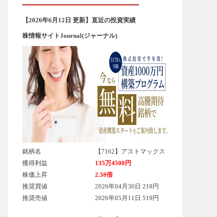
【2026年6
月12
日 更新】直近の投資実績
株情報サイトJournal(ジャーナル)
銘柄名
【7162】アストマックス
獲得利益
135万4500円
株価上昇
2.38倍
推奨買値
2026年04月30日 218円
推奨売値
2026年05月11日 519円