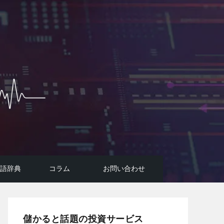
用語辞典
コラム
お問い合わせ
投資広告詐欺に要注意！
コラム
FIREのはじめ方
AI投資システムについて
悪質投資詐欺サイトの手口
儲かると話題の投資サービス