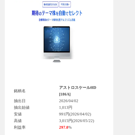
アストロスケールHD
銘柄名
[186A]
抽出日
2026/04/02
抽出始値
1,013円
安値
991円(2026/04/02)
高値
3,015円(2026/05/22)
利益率
297.0
%