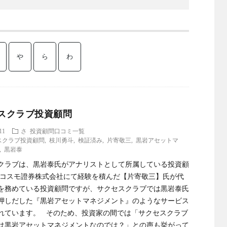
や
ら
わ
スクラブ投資顧問
11
さ
投資顧問口コミ一覧
スクラブ投資顧問
,
枝川勇斗
,
検証済み
,
片寄敬三
,
黒岩アセットマ
,
黒岩泰
クラブは、黒岩泰氏がアナリストとして所属している投資顧
 コスモ證券株式会社にて経験を積んだ【片寄敬三】氏が代
を務めている投資顧問ですが、サクセスクラブでは黒岩泰氏
押しだした『黒岩アセットマネジメント』のようなサービス
れています。 そのため、投資家の間では「サクセスクラブ
は黒岩アセットマネジメントなのでは？」との声も挙がって