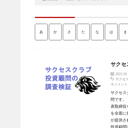
あ
か
さ
た
な
は
ま
サクセ
2023.10.
サクセ
ネジメント
サクセス
問です。
表取締役
を全面に
が提供さ
投資顧問