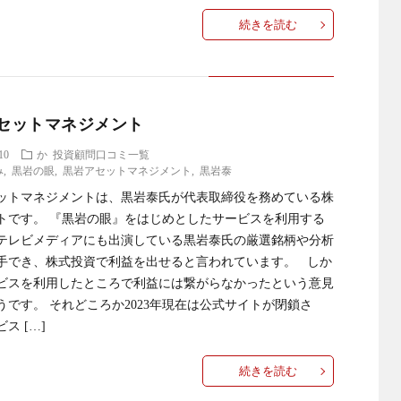
続きを読む
セットマネジメント
10
か
投資顧問口コミ一覧
み
,
黒岩の眼
,
黒岩アセットマネジメント
,
黒岩泰
ットマネジメントは、黒岩泰氏が代表取締役を務めている株
トです。 『黒岩の眼』をはじめとしたサービスを利用する
テレビメディアにも出演している黒岩泰氏の厳選銘柄や分析
手でき、株式投資で利益を出せると言われています。 しか
ビスを利用したところで利益には繋がらなかったという意見
うです。 それどころか2023年現在は公式サイトが閉鎖さ
ス […]
続きを読む