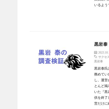
いるようで
黒岩泰
2023.10.
サクセ
黒岩泰
黒岩泰氏
務めてい
し、運営
とんど掲
いた『黒
供を終了
営だけに縮